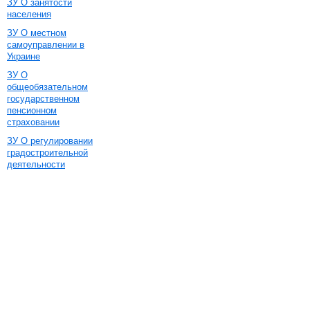
ЗУ О занятости
населения
ЗУ О местном
самоуправлении в
Украине
ЗУ О
общеобязательном
государственном
пенсионном
страховании
ЗУ О регулировании
градостроительной
деятельности