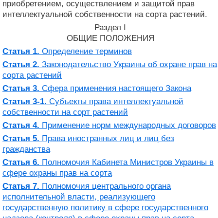
приобретением, осуществлением и защитой прав
интеллектуальной собственности на сорта растений.
Раздел I
ОБЩИЕ ПОЛОЖЕНИЯ
Статья 1.
Определение терминов
Статья 2.
Законодательство Украины об охране прав на
сорта растений
Статья 3.
Сфера применения настоящего Закона
Статья 3-1.
Субъекты права интеллектуальной
собственности на сорт растений
Статья 4.
Применение норм международных договоров
Статья 5.
Права иностранных лиц и лиц без
гражданства
Статья 6.
Полномочия Кабинета Министров Украины в
сфере охраны прав на сорта
Статья 7.
Полномочия центрального органа
исполнительной власти, реализующего
государственную политику в сфере государственного