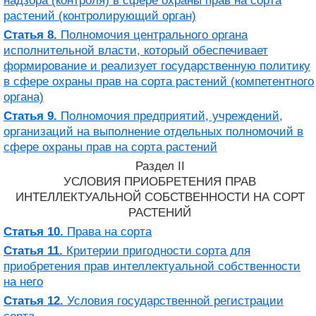
надзора (контроля) в сфере охраны прав на сорта
растений (контролирующий орган)
Статья 8.
Полномочия центрального органа
исполнительной власти, который обеспечивает
формирование и реализует государственную политику
в сфере охраны прав на сорта растений (компетентного
органа)
Статья 9.
Полномочия предприятий, учреждений,
организаций на выполнение отдельных полномочий в
сфере охраны прав на сорта растений
Раздел II
УСЛОВИЯ ПРИОБРЕТЕНИЯ ПРАВ
ИНТЕЛЛЕКТУАЛЬНОЙ СОБСТВЕННОСТИ НА СОРТ
РАСТЕНИЙ
Статья 10.
Права на сорта
Статья 11.
Критерии пригодности сорта для
приобретения прав интеллектуальной собственности
на него
Статья 12.
Условия государственной регистрации