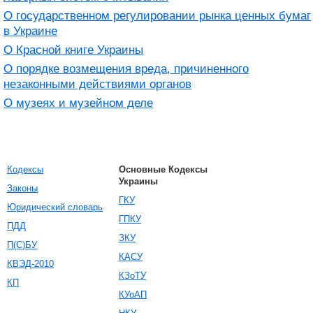
О государственном регулировании рынка ценных бумаг
в Украине
О Красной книге Украины
О порядке возмещения вреда, причиненного
незаконными действиями органов
О музеях и музейном деле
Кодексы
Основные Кодексы
Украины
Законы
ГКУ
Юридический словарь
ГПКУ
ПДД
ЗКУ
П(С)БУ
КАСУ
КВЭД-2010
КЗоТУ
КП
КУоАП