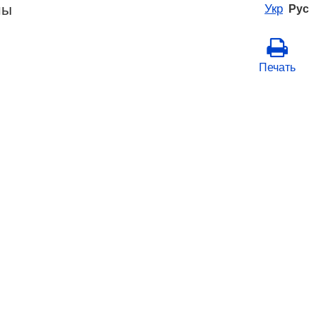
ны
Укр
Рус
Печать