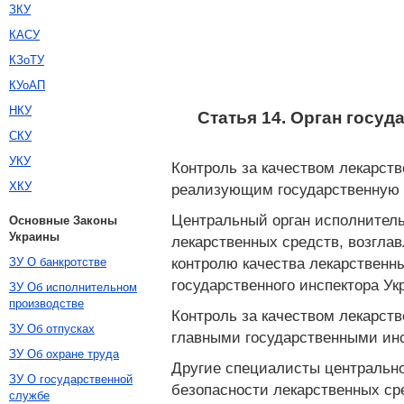
ЗКУ
КАСУ
КЗоТУ
КУоАП
НКУ
Статья 14. Орган госу
СКУ
УКУ
Контроль за качеством лекарст
ХКУ
реализующим государственную п
Центральный орган исполнитель
Основные Законы
Украины
лекарственных средств, возгла
контролю качества лекарственн
ЗУ О банкротстве
государственного инспектора Ук
ЗУ Об исполнительном
производстве
Контроль за качеством лекарст
ЗУ Об отпусках
главными государственными инс
ЗУ Об охране труда
Другие специалисты центрально
ЗУ О государственной
безопасности лекарственных сре
службе