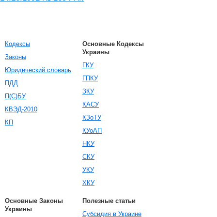
Кодексы
Основные Кодексы
Украины
Законы
ГКУ
Юридический словарь
ГПКУ
ПДД
ЗКУ
П(С)БУ
КАСУ
КВЭД-2010
КЗоТУ
КП
КУоАП
НКУ
СКУ
УКУ
ХКУ
Основные Законы
Полезные статьи
Украины
Субсидия в Украине