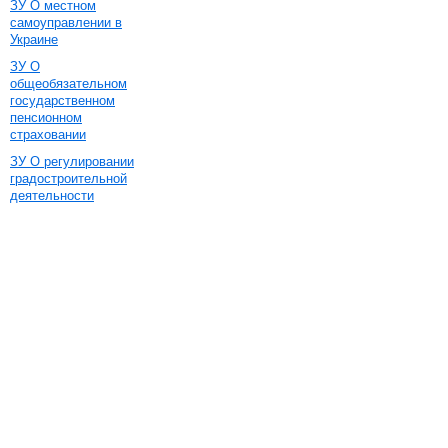
ЗУ О местном
самоуправлении в
Украине
ЗУ О
общеобязательном
государственном
пенсионном
страховании
ЗУ О регулировании
градостроительной
деятельности