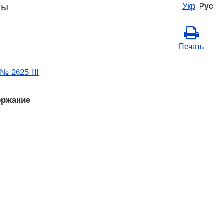
ны
Укр
Рус
Печать
№ 2625-III
ержание