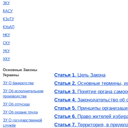
ЗКУ
КАСУ
КЗоТУ
КУоАП
НКУ
СКУ
УКУ
ХКУ
Основные Законы
Статья 1.
Цель Закона
Украины
Статья 2.
Основные термины, и
ЗУ О банкротстве
Статья 3.
Понятие органа самоо
ЗУ Об исполнительном
производстве
Статья 4.
Законодательство об 
ЗУ Об отпусках
Статья 5.
Принципы организации
ЗУ Об охране труда
Статья 6.
Право жителей избира
ЗУ О государственной
Статья 7.
Территория, в предела
службе