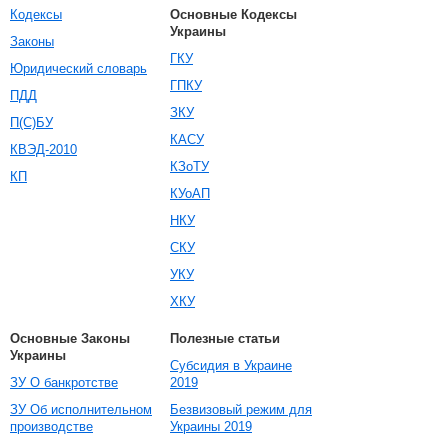
Кодексы
Основные Кодексы
Украины
Законы
ГКУ
Юридический словарь
ГПКУ
ПДД
ЗКУ
П(С)БУ
КАСУ
КВЭД-2010
КЗоТУ
КП
КУоАП
НКУ
СКУ
УКУ
ХКУ
Основные Законы
Полезные статьи
Украины
Субсидия в Украине
ЗУ О банкротстве
2019
ЗУ Об исполнительном
Безвизовый режим для
производстве
Украины 2019