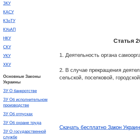
ЗКУ
КАСУ
КЗоТУ
КУоАП
НКУ
Статья 
СКУ
1. Деятельность органа самоор
УКУ
ХКУ
2. В случае прекращения деяте
Основные Законы
сельской, поселковой, городско
Украины
ЗУ О банкротстве
ЗУ Об исполнительном
производстве
ЗУ Об отпусках
ЗУ Об охране труда
Скачать бесплатно Закон Украин
ЗУ О государственной
службе