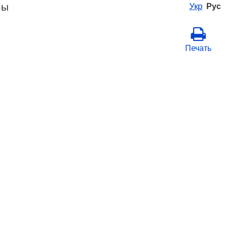
ны
Укр
Рус
Печать