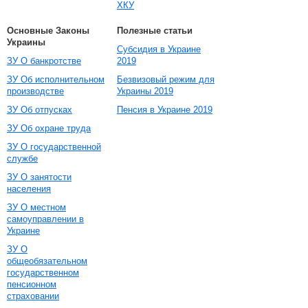
ХКУ
Основные Законы
Полезные статьи
Украины
Субсидия в Украине
ЗУ О банкротстве
2019
ЗУ Об исполнительном
Безвизовый режим для
производстве
Украины 2019
ЗУ Об отпусках
Пенсия в Украине 2019
ЗУ Об охране труда
ЗУ О государственной
службе
ЗУ О занятости
населения
ЗУ О местном
самоуправлении в
Украине
ЗУ О
общеобязательном
государственном
пенсионном
страховании