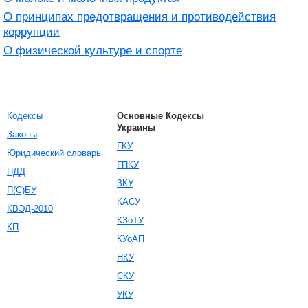
О принципах предотвращения и противодействия
коррупции
О физической культуре и спорте
Кодексы
Основные Кодексы
Украины
Законы
ГКУ
Юридический словарь
ГПКУ
ПДД
ЗКУ
П(С)БУ
КАСУ
КВЭД-2010
КЗоТУ
КП
КУоАП
НКУ
СКУ
УКУ