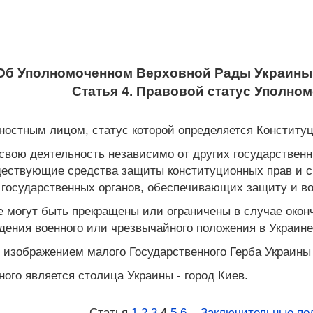
Об Уполномоченном Верховной Рады Украины 
Статья 4. Правовой статус Уполно
остным лицом, статус которой определяется Конституц
вою деятельность независимо от других государственн
ествующие средства защиты конституционных прав и сво
 государственных органов, обеспечивающих защиту и в
 могут быть прекращены или ограничены в случае окон
едения военного или чрезвычайного положения в Украине
 изображением малого Государственного Герба Украины
го является столица Украины - город Киев.
Статья
1
2
3
4
5
6
...
Заключительные по