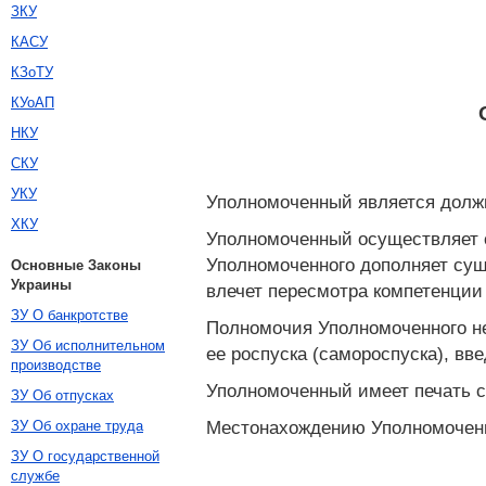
ЗКУ
КАСУ
КЗоТУ
КУоАП
НКУ
СКУ
УКУ
Уполномоченный является должн
ХКУ
Уполномоченный осуществляет с
Уполномоченного дополняет сущ
Основные Законы
Украины
влечет пересмотра компетенции
ЗУ О банкротстве
Полномочия Уполномоченного не
ЗУ Об исполнительном
ее роспуска (самороспуска), вв
производстве
Уполномоченный имеет печать с
ЗУ Об отпусках
Местонахождению Уполномоченно
ЗУ Об охране труда
ЗУ О государственной
службе