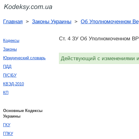
Главная
>
Законы Украины
>
Об Уполномоченном Вер
Ст. 4 ЗУ Об Уполномоченном ВРУ
Кодексы
Законы
Действующий с изменениями и 
Юридический словарь
ПДД
П(С)БУ
КВЭД-2010
КП
Основные Кодексы
Украины
ГКУ
ГПКУ