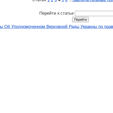
Перейти к статье
ны Об Уполномоченном Верховной Рады Украины по права