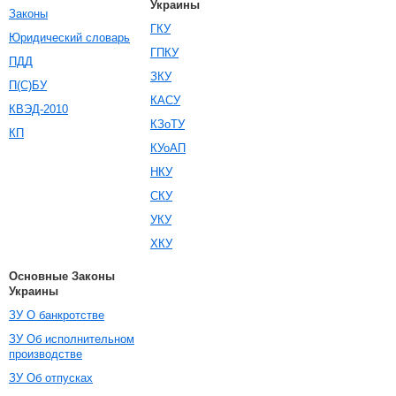
Украины
Законы
ГКУ
Юридический словарь
ГПКУ
ПДД
ЗКУ
П(С)БУ
КАСУ
КВЭД-2010
КЗоТУ
КП
КУоАП
НКУ
СКУ
УКУ
ХКУ
Основные Законы
Украины
ЗУ О банкротстве
ЗУ Об исполнительном
производстве
ЗУ Об отпусках