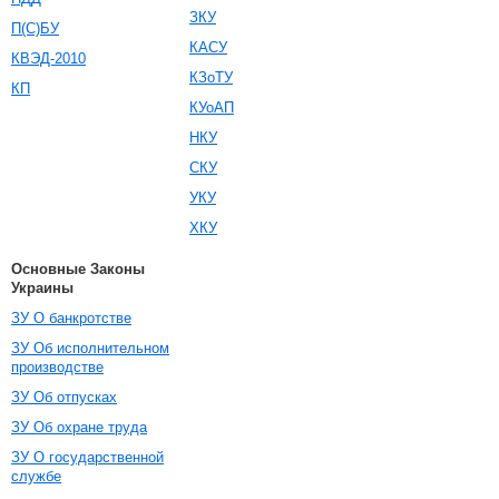
ЗКУ
П(С)БУ
КАСУ
КВЭД-2010
КЗоТУ
КП
КУоАП
НКУ
СКУ
УКУ
ХКУ
Основные Законы
Украины
ЗУ О банкротстве
ЗУ Об исполнительном
производстве
ЗУ Об отпусках
ЗУ Об охране труда
ЗУ О государственной
службе