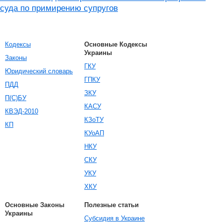
суда по примирению супругов
Кодексы
Основные Кодексы
Украины
Законы
ГКУ
Юридический словарь
ГПКУ
ПДД
ЗКУ
П(С)БУ
КАСУ
КВЭД-2010
КЗоТУ
КП
КУоАП
НКУ
СКУ
УКУ
ХКУ
Основные Законы
Полезные статьи
Украины
Субсидия в Украине