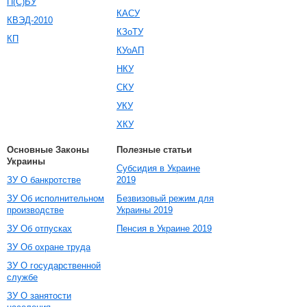
П(С)БУ
КАСУ
КВЭД-2010
КЗоТУ
КП
КУоАП
НКУ
СКУ
УКУ
ХКУ
Основные Законы
Полезные статьи
Украины
Субсидия в Украине
ЗУ О банкротстве
2019
ЗУ Об исполнительном
Безвизовый режим для
производстве
Украины 2019
ЗУ Об отпусках
Пенсия в Украине 2019
ЗУ Об охране труда
ЗУ О государственной
службе
ЗУ О занятости