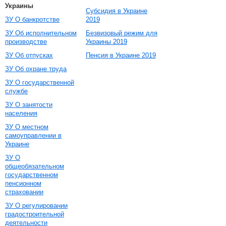
Украины
Субсидия в Украине
ЗУ О банкротстве
2019
ЗУ Об исполнительном
Безвизовый режим для
производстве
Украины 2019
ЗУ Об отпусках
Пенсия в Украине 2019
ЗУ Об охране труда
ЗУ О государственной
службе
ЗУ О занятости
населения
ЗУ О местном
самоуправлении в
Украине
ЗУ О
общеобязательном
государственном
пенсионном
страховании
ЗУ О регулировании
градостроительной
деятельности