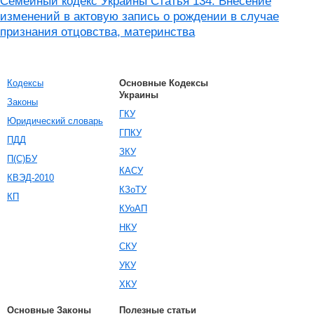
Семейный кодекс Украины Статья 134. Внесение
изменений в актовую запись о рождении в случае
признания отцовства, материнства
Кодексы
Основные Кодексы
Украины
Законы
ГКУ
Юридический словарь
ГПКУ
ПДД
ЗКУ
П(С)БУ
КАСУ
КВЭД-2010
КЗоТУ
КП
КУоАП
НКУ
СКУ
УКУ
ХКУ
Основные Законы
Полезные статьи