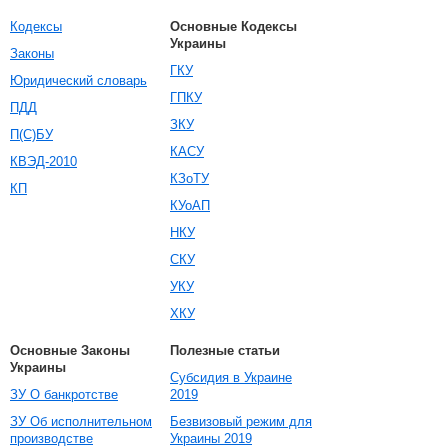
Кодексы
Основные Кодексы
Украины
Законы
ГКУ
Юридический словарь
ГПКУ
ПДД
ЗКУ
П(С)БУ
КАСУ
КВЭД-2010
КЗоТУ
КП
КУоАП
НКУ
СКУ
УКУ
ХКУ
Основные Законы
Полезные статьи
Украины
Субсидия в Украине
ЗУ О банкротстве
2019
ЗУ Об исполнительном
Безвизовый режим для
производстве
Украины 2019