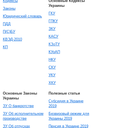
Кодексы
Основные Кодексы
Украины
Законы
ГКУ
Юридический словарь
ГПКУ
ПДД
ЗКУ
П(С)БУ
КАСУ
КВЭД-2010
КЗоТУ
КП
КУоАП
НКУ
СКУ
УКУ
ХКУ
Основные Законы
Полезные статьи
Украины
Субсидия в Украине
ЗУ О банкротстве
2019
ЗУ Об исполнительном
Безвизовый режим для
производстве
Украины 2019
ЗУ Об отпусках
Пенсия в Украине 2019