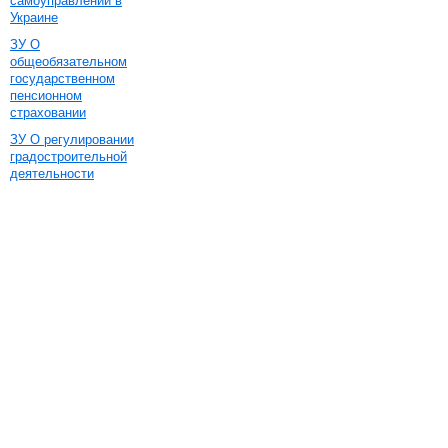
самоуправлении в
Украине
ЗУ О
общеобязательном
государственном
пенсионном
страховании
ЗУ О регулировании
градостроительной
деятельности