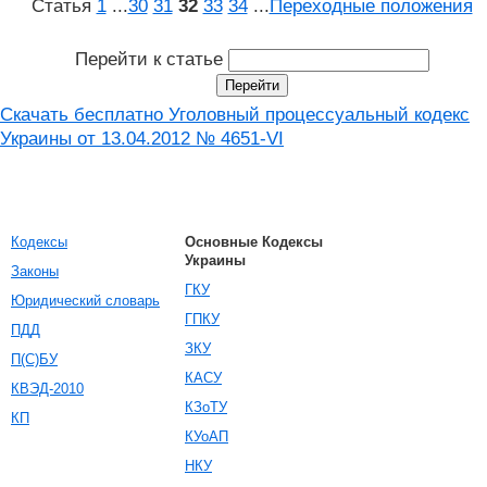
Статья
1
...
30
31
32
33
34
...
Переходные положения
Перейти к статье
Скачать бесплатно Уголовный процессуальный кодекс
Украины от 13.04.2012 № 4651-VI
Кодексы
Основные Кодексы
Украины
Законы
ГКУ
Юридический словарь
ГПКУ
ПДД
ЗКУ
П(С)БУ
КАСУ
КВЭД-2010
КЗоТУ
КП
КУоАП
НКУ