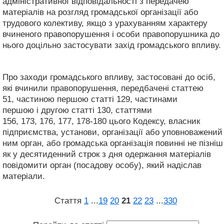
адміністративної відповідальності з передачею
матеріалів на розгляд громадської організації або
трудового колективу, якщо з урахуванням характеру
вчиненого правопорушення і особи правопорушника до
нього доцільно застосувати захід громадського впливу.
Про заходи громадського впливу, застосовані до осіб,
які вчинили правопорушення, передбачені статтею
51, частиною першою статті 129, частинами
першою і другою статті 130, статтями
156, 173, 176, 177, 178-180 цього Кодексу, власник
підприємства, установи, організації або уповноважений
ним орган, або громадська організація повинні не пізніш
як у десятиденний строк з дня одержання матеріалів
повідомити орган (посадову особу), який надіслав
матеріали.
Стаття
1
...
19
20
21
22
23
...
330