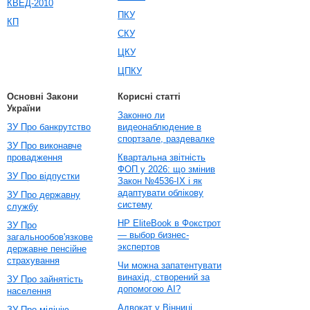
КВЕД-2010
ПКУ
КП
СКУ
ЦКУ
ЦПКУ
Основні Закони
Корисні статті
України
Законно ли
ЗУ Про банкрутство
видеонаблюдение в
спортзале, раздевалке
ЗУ Про виконавче
провадження
Квартальна звітність
ФОП у 2026: що змінив
ЗУ Про відпустки
Закон №4536-IX і як
адаптувати облікову
ЗУ Про державну
систему
службу
HP EliteBook в Фокстрот
ЗУ Про
— выбор бизнес-
загальнообов'язкове
экспертов
державне пенсійне
страхування
Чи можна запатентувати
винахід, створений за
ЗУ Про зайнятість
допомогою AI?
населення
Адвокат у Вінниці
ЗУ Про міліцію