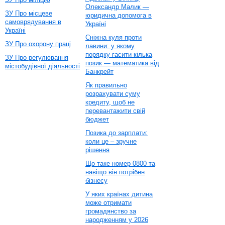
Олександр Малик —
ЗУ Про місцеве
юридична допомога в
самоврядування в
Україні
Україні
Сніжна куля проти
ЗУ Про охорону праці
лавини: у якому
порядку гасити кілька
ЗУ Про регулювання
позик — математика від
містобудівної діяльності
Банкрейт
Як правильно
розрахувати суму
кредиту, щоб не
перевантажити свій
бюджет
Позика до зарплати:
коли це – зручне
рішення
Що таке номер 0800 та
навіщо він потрібен
бізнесу
У яких країнах дитина
може отримати
громадянство за
народженням у 2026