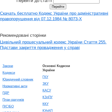
Перейти до статті
Скачать бесплатно Кодекс України про адміністративні
правопорушення вiд 07.12.1984 № 8073-X
Рекомендовані сторінки
Цивільний процесуальний кодекс України Стаття 255.
Підстави закриття провадження у справі
Закони
Основні Кодески
України
Кодекси
ГКУ
Юридичний словник
ЗКУ
Нормативні акти
КАСУ
ПДР
КЗпПУ
План рахунків
ККУ
П(С)БО
КУпАП