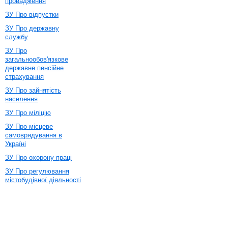
провадження
ЗУ Про відпустки
ЗУ Про державну
службу
ЗУ Про
загальнообов'язкове
державне пенсійне
страхування
ЗУ Про зайнятість
населення
ЗУ Про міліцію
ЗУ Про місцеве
самоврядування в
Україні
ЗУ Про охорону праці
ЗУ Про регулювання
містобудівної діяльності