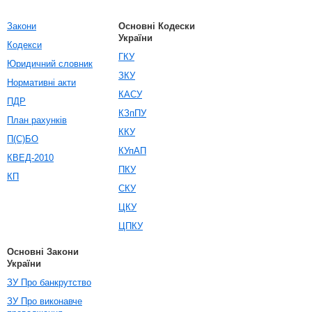
Закони
Основні Кодески
України
Кодекси
ГКУ
Юридичний словник
ЗКУ
Нормативні акти
КАСУ
ПДР
КЗпПУ
План рахунків
ККУ
П(С)БО
КУпАП
КВЕД-2010
ПКУ
КП
СКУ
ЦКУ
ЦПКУ
Основні Закони
України
ЗУ Про банкрутство
ЗУ Про виконавче