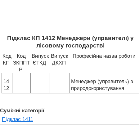
Підклас КП 1412 Менеджери (управителі) у
лісовому господарстві
Код
Код
Випуск
Випуск
Професійна назва роботи
КП
ЗКППТ
ЄТКД
ДКХП
Р
14
Менеджер (управитель) з
12
природокористування
Суміжні категорії
Підклас 1411