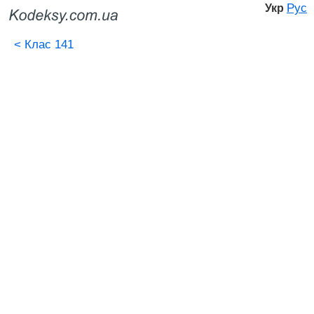
Рус
Укр
<
Клас 141