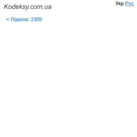
Рус
Укр
<
Підклас 2359