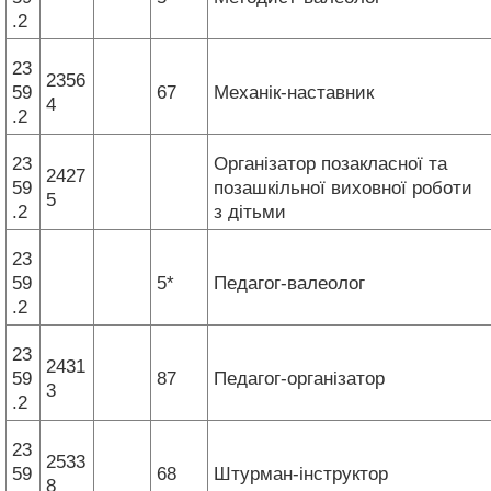
.2
23
2356
59
67
Механік-наставник
4
.2
23
Організатор позакласної та
2427
59
позашкільної виховної роботи
5
.2
з дітьми
23
59
5*
Педагог-валеолог
.2
23
2431
59
87
Педагог-організатор
3
.2
23
2533
59
68
Штурман-інструктор
8