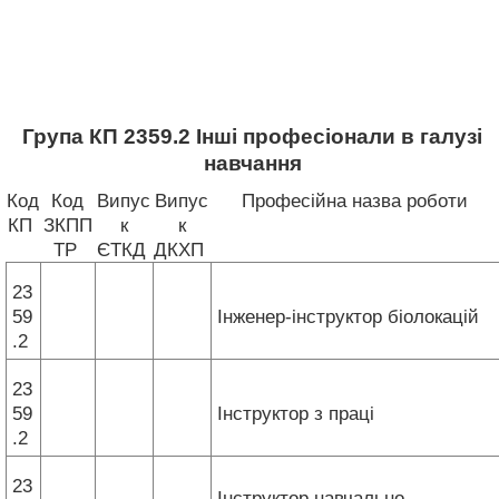
Група КП 2359.2 Інші професіонали в галузі
навчання
Код
Код
Випус
Випус
Професійна назва роботи
КП
ЗКПП
к
к
ТР
ЄТКД
ДКХП
23
59
Інженер-інструктор біолокацій
.2
23
59
Інструктор з праці
.2
23
Інструктор навчально-