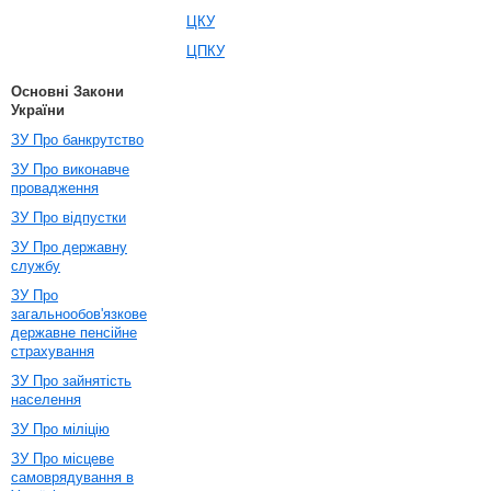
ЦКУ
ЦПКУ
Основні Закони
України
ЗУ Про банкрутство
ЗУ Про виконавче
провадження
ЗУ Про відпустки
ЗУ Про державну
службу
ЗУ Про
загальнообов'язкове
державне пенсійне
страхування
ЗУ Про зайнятість
населення
ЗУ Про міліцію
ЗУ Про місцеве
самоврядування в