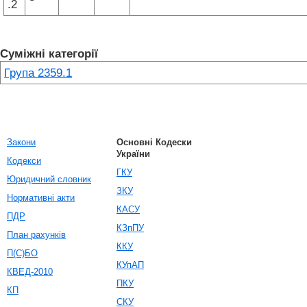
.2
Суміжні категорії
Група 2359.1
Закони
Основні Кодески
України
Кодекси
ГКУ
Юридичний словник
ЗКУ
Нормативні акти
КАСУ
ПДР
КЗпПУ
План рахунків
ККУ
П(С)БО
КУпАП
КВЕД-2010
ПКУ
КП
СКУ