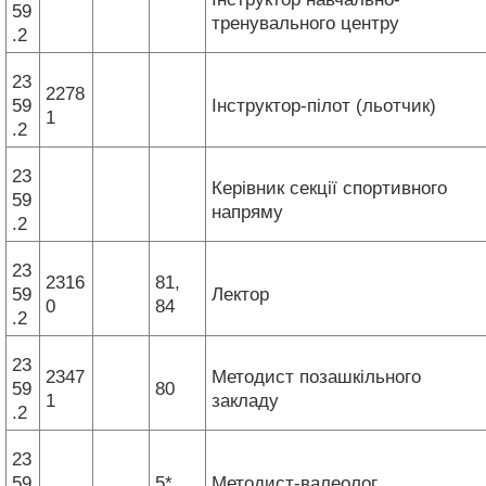
59
тренувального центру
.2
23
2278
59
Інструктор-пілот (льотчик)
1
.2
23
Керівник секції спортивного
59
напряму
.2
23
2316
81,
59
Лектор
0
84
.2
23
2347
Методист позашкільного
59
80
1
закладу
.2
23
59
5*
Методист-валеолог