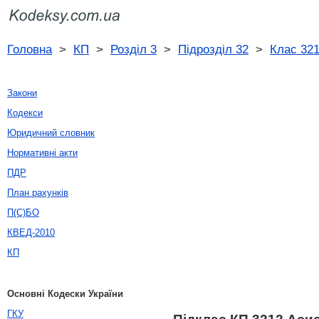
Головна
>
КП
>
Розділ 3
>
Підрозділ 32
>
Клас 32
Закони
Кодекси
Юридичний словник
Нормативні акти
ПДР
План рахунків
П(С)БО
КВЕД-2010
КП
Основні Кодески України
ГКУ