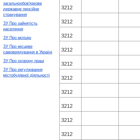
загальнообов'язкове
3212
державне пенсійне
страхування
3212
ЗУ Про зайнятість
населення
3212
ЗУ Про міліцію
ЗУ Про місцеве
3212
самоврядування в Україні
ЗУ Про охорону праці
3212
ЗУ Про регулювання
містобудівної діяльності
3212
3212
3212
3212
3212