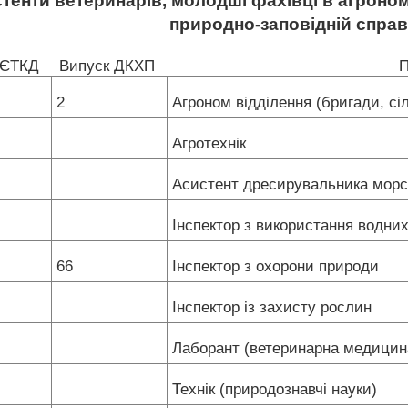
тенти ветеринарів, молодші фахівці в агроном
природно-заповідній справ
 ЄТКД
Випуск ДКХП
П
2
Агроном відділення (бригади, сі
Агротехнік
Асистент дресирувальника мор
Інспектор з використання водни
66
Інспектор з охорони природи
Інспектор із захисту рослин
Лаборант (ветеринарна медици
Технік (природознавчі науки)