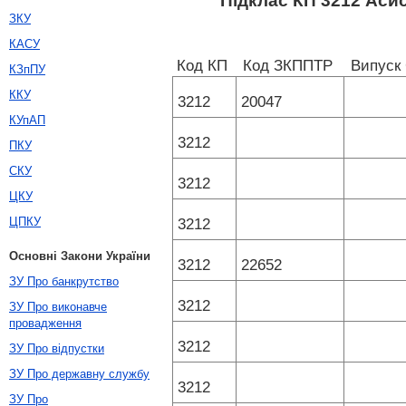
Підклас КП 3212 Асис
ЗКУ
КАСУ
Код КП
Код ЗКППТР
Випуск
КЗпПУ
ККУ
3212
20047
КУпАП
3212
ПКУ
СКУ
3212
ЦКУ
ЦПКУ
3212
Основні Закони України
3212
22652
ЗУ Про банкрутство
3212
ЗУ Про виконавче
провадження
3212
ЗУ Про відпустки
ЗУ Про державну службу
3212
ЗУ Про