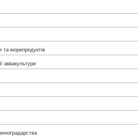
би та морепродуктів
ії аквакультури
 виноградарства