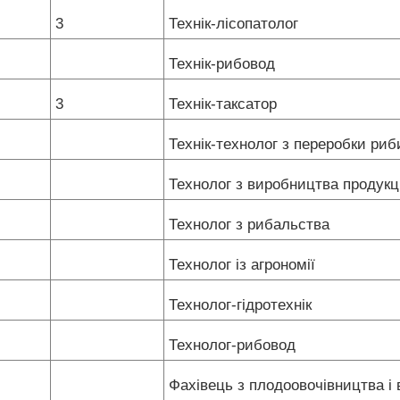
3
Технік-лісопатолог
Технік-рибовод
3
Технік-таксатор
Технік-технолог з переробки ри
Технолог з виробництва продукц
Технолог з рибальства
Технолог із агрономії
Технолог-гідротехнік
Технолог-рибовод
Фахівець з плодоовочівництва і