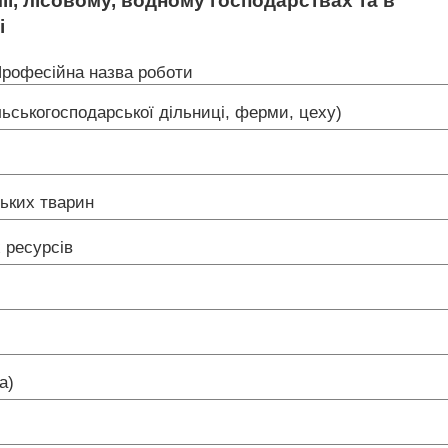
ії, лісовому, водному господарствах та в
і
рофесійна назва роботи
льськогосподарської дільниці, ферми, цеху)
ських тварин
х ресурсів
на)