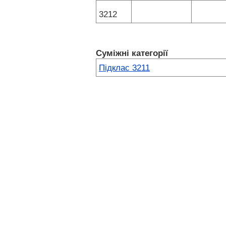
3212
Суміжні категорії
Підклас 3211