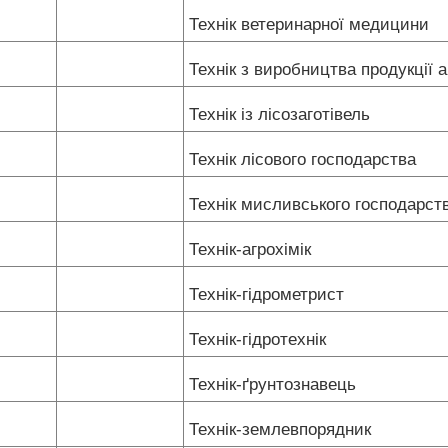
Технік ветеринарної медицини
Технік з виробництва продукції 
Технік із лісозаготівель
Технік лісового господарства
Технік мисливського господарст
Технік-агрохімік
Технік-гідрометрист
Технік-гідротехнік
Технік-ґрунтознавець
Технік-землевпорядник