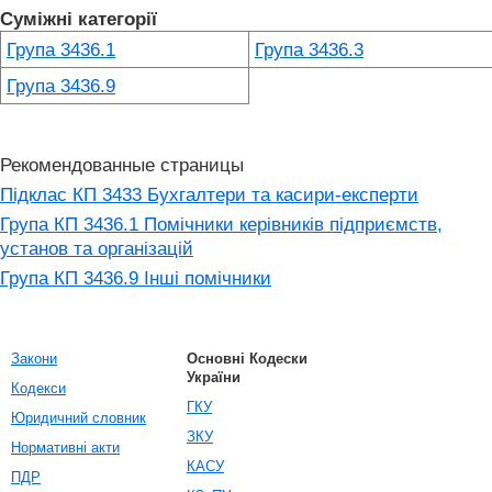
Суміжні категорії
Група 3436.1
Група 3436.3
Група 3436.9
Рекомендованные страницы
Підклас КП 3433 Бухгалтери та касири-експерти
Група КП 3436.1 Помічники керівників підприємств,
установ та організацій
Група КП 3436.9 Інші помічники
Закони
Основні Кодески
України
Кодекси
ГКУ
Юридичний словник
ЗКУ
Нормативні акти
КАСУ
ПДР