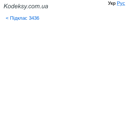
Рус
Укр
<
Підклас 3436