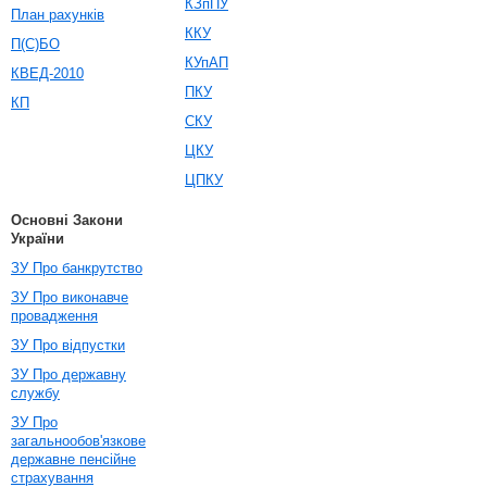
КЗпПУ
План рахунків
ККУ
П(С)БО
КУпАП
КВЕД-2010
ПКУ
КП
СКУ
ЦКУ
ЦПКУ
Основні Закони
України
ЗУ Про банкрутство
ЗУ Про виконавче
провадження
ЗУ Про відпустки
ЗУ Про державну
службу
ЗУ Про
загальнообов'язкове
державне пенсійне
страхування