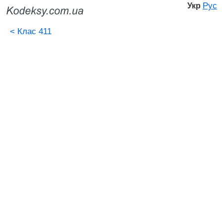
Рус
Укр
<
Клас 411