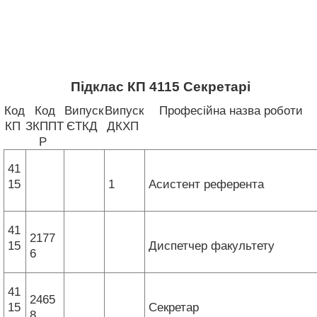
Підклас КП 4115 Секретарі
Код
Код
Випуск
Випуск
Професійна назва роботи
КП
ЗКППТ
ЄТКД
ДКХП
Р
41
15
1
Асистент референта
41
2177
15
Диспетчер факультету
6
41
2465
15
Секретар
8