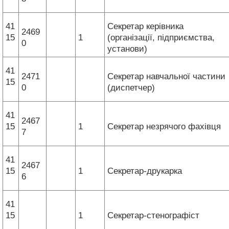
41
Секретар керівника
2469
15
1
(організації, підприємства,
0
установи)
41
2471
Секретар навчальної частини
15
0
(диспетчер)
41
2467
15
1
Секретар незрячого фахівця
7
41
2467
15
1
Секретар-друкарка
6
41
15
1
Секретар-стенографіст