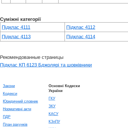
Суміжні категорії
Підклас 4111
Підклас 4112
Підклас 4113
Підклас 4114
Рекомендованные страницы
Підклас КП 6123 Бджолярі та шовківники
Закони
Основні Кодески
України
Кодекси
ГКУ
Юридичний словник
ЗКУ
Нормативні акти
КАСУ
ПДР
КЗпПУ
План рахунків