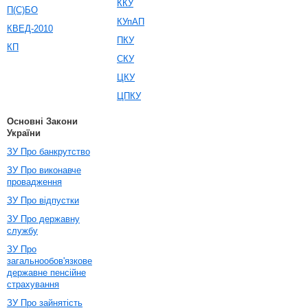
ККУ
П(С)БО
КУпАП
КВЕД-2010
ПКУ
КП
СКУ
ЦКУ
ЦПКУ
Основні Закони
України
ЗУ Про банкрутство
ЗУ Про виконавче
провадження
ЗУ Про відпустки
ЗУ Про державну
службу
ЗУ Про
загальнообов'язкове
державне пенсійне
страхування
ЗУ Про зайнятість