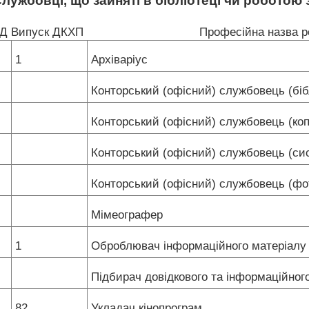
лужбовці, що зайняті в бібліотеці чи роботою
КД
Випуск ДКХП
Професійна назва р
1
Архіваріус
Конторський (офісний) службовець (біб
Конторський (офісний) службовець (ко
Конторський (офісний) службовець (си
Конторський (офісний) службовець (фо
Мімеографер
1
Оброблювач інформаційного матеріал
Підбирач довідкового та інформаційног
82
Укладач кінопрограм