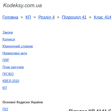
Головна
>
КП
>
Розділ 4
>
Підрозділ 41
>
Клас 41
Закони
Кодекси
Юридичний словник
Нормативні акти
ПДР
План рахунків
П(С)БО
КВЕД-2010
КП
Основні Кодески України
ГКУ