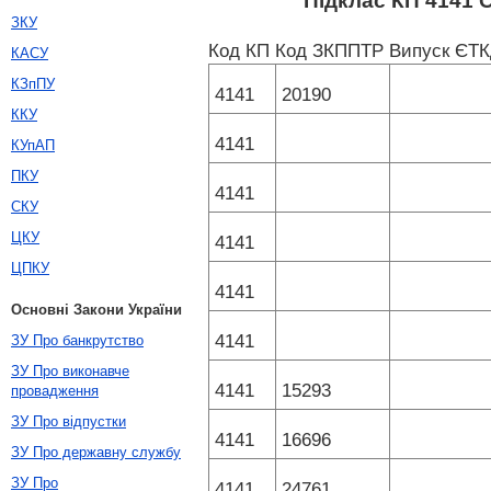
Підклас КП 4141 С
ЗКУ
Код КП
Код ЗКППТР
Випуск ЄТ
КАСУ
КЗпПУ
4141
20190
ККУ
4141
КУпАП
ПКУ
4141
СКУ
ЦКУ
4141
ЦПКУ
4141
Основні Закони України
4141
ЗУ Про банкрутство
ЗУ Про виконавче
4141
15293
провадження
ЗУ Про відпустки
4141
16696
ЗУ Про державну службу
ЗУ Про
4141
24761