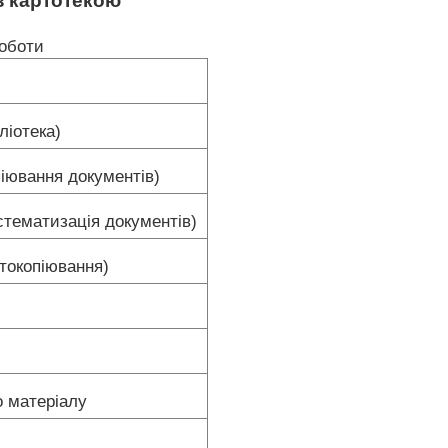
 з картотекою
оботи
ліотека)
піювання документів)
стематизація документів)
токопіювання)
у
о матеріалу