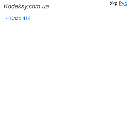
Рус
Укр
<
Клас 414