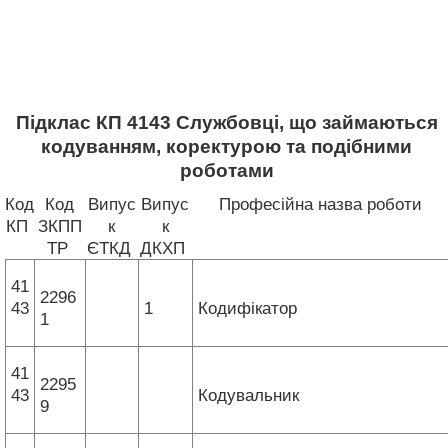
Підклас КП 4143 Службовці, що займаються
кодуванням, коректурою та подібними
роботами
Код
Код
Випус
Випус
Професійна назва роботи
КП
ЗКПП
к
к
ТР
ЄТКД
ДКХП
41
2296
43
1
Кодифікатор
1
41
2295
43
Кодувальник
9