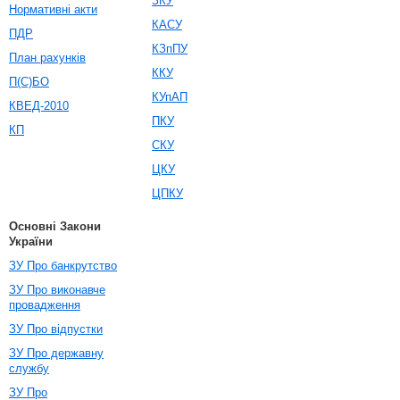
ЗКУ
Нормативні акти
КАСУ
ПДР
КЗпПУ
План рахунків
ККУ
П(С)БО
КУпАП
КВЕД-2010
ПКУ
КП
СКУ
ЦКУ
ЦПКУ
Основні Закони
України
ЗУ Про банкрутство
ЗУ Про виконавче
провадження
ЗУ Про відпустки
ЗУ Про державну
службу
ЗУ Про