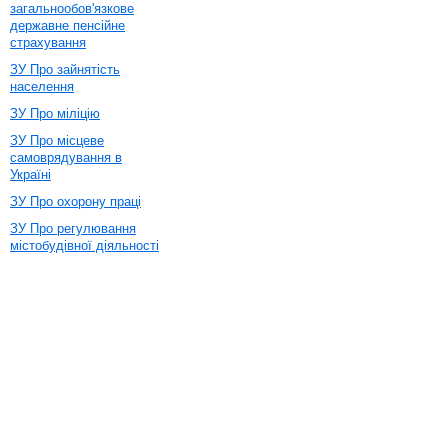
загальнообов'язкове
державне пенсійне
страхування
ЗУ Про зайнятість
населення
ЗУ Про міліцію
ЗУ Про місцеве
самоврядування в
Україні
ЗУ Про охорону праці
ЗУ Про регулювання
містобудівної діяльності