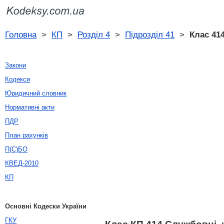
Головна
>
КП
>
Розділ 4
>
Підрозділ 41
>
Клас 41
Закони
Кодекси
Юридичний словник
Нормативні акти
ПДР
План рахунків
П(С)БО
КВЕД-2010
КП
Основні Кодески України
ГКУ