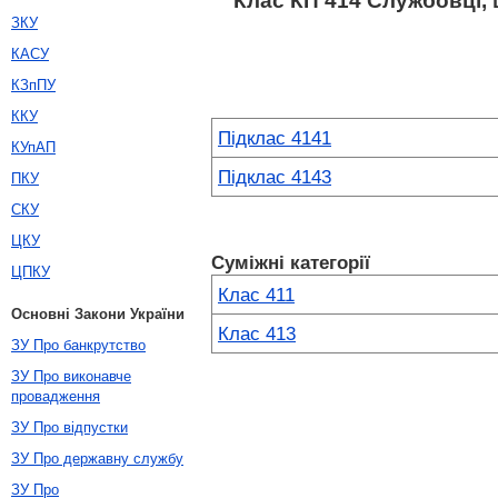
Клас КП 414 Службовці, щ
ЗКУ
КАСУ
КЗпПУ
ККУ
Підклас 4141
КУпАП
Підклас 4143
ПКУ
СКУ
ЦКУ
Суміжні категорії
ЦПКУ
Клас 411
Основні Закони України
Клас 413
ЗУ Про банкрутство
ЗУ Про виконавче
провадження
ЗУ Про відпустки
ЗУ Про державну службу
ЗУ Про