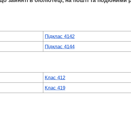
о зайняті в бібліотеці, на пошті та подібними
Підклас 4142
Підклас 4144
Клас 412
Клас 419