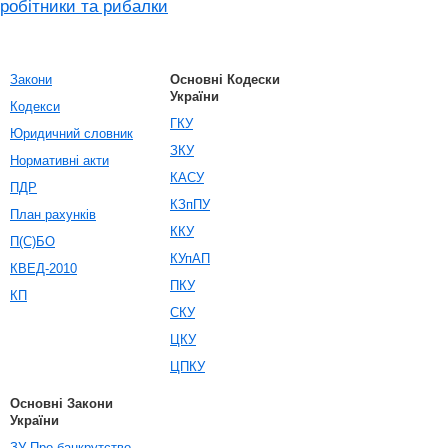
робітники та рибалки
Закони
Основні Кодески
України
Кодекси
ГКУ
Юридичний словник
ЗКУ
Нормативні акти
КАСУ
ПДР
КЗпПУ
План рахунків
ККУ
П(С)БО
КУпАП
КВЕД-2010
ПКУ
КП
СКУ
ЦКУ
ЦПКУ
Основні Закони
України
ЗУ Про банкрутство