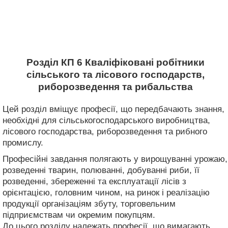
Розділ КП 6 Кваліфіковані робітники
сільського та лісового господарств,
риборозведення та рибальства
Цей розділ вміщує професії, що передбачають знання,
необхідні для сільськогосподарського виробництва,
лісового господарства, риборозведення та рибного
промислу.
Професійні завдання полягають у вирощуванні урожаю,
розведенні тварин, полюванні, добуванні риби, її
розведенні, збереженні та експлуатації лісів з
орієнтацією, головним чином, на ринок і реалізацію
продукції організаціям збуту, торговельним
підприємствам чи окремим покупцям.
До цього розділу належать професії, що вимагають