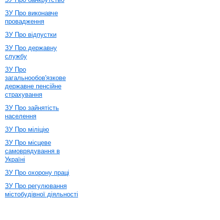
ЗУ Про виконавче
провадження
ЗУ Про відпустки
ЗУ Про державну
службу
ЗУ Про
загальнообов'язкове
державне пенсійне
страхування
ЗУ Про зайнятість
населення
ЗУ Про міліцію
ЗУ Про місцеве
самоврядування в
Україні
ЗУ Про охорону праці
ЗУ Про регулювання
містобудівної діяльності