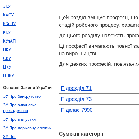
ЗКУ
КАСУ
Цей розділ вміщує професії, що
КЗпПУ
стадій робочого процесу, характ
ККУ
До цього розділу належать профе
КУпАП
Ці професії вимагають повної за
ПКУ
на виробництві.
СКУ
Для деяких професій, пов'язаних
ЦКУ
ЦПКУ
Підрозділ 71
Основні Закони України
ЗУ Про банкрутство
Підрозділ 73
ЗУ Про виконавче
Підклас 7990
провадження
ЗУ Про відпустки
ЗУ Про державну службу
Суміжні категорії
ЗУ Про