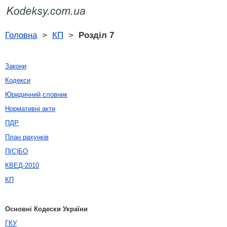
Головна
>
КП
>
Розділ 7
Закони
Кодекси
Юридичний словник
Нормативні акти
ПДР
План рахунків
П(С)БО
КВЕД-2010
КП
Основні Кодески України
ГКУ