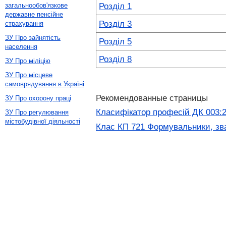
Розділ 1
загальнообов'язкове
державне пенсійне
Розділ 3
страхування
ЗУ Про зайнятість
Розділ 5
населення
Розділ 8
ЗУ Про міліцію
ЗУ Про місцеве
самоврядування в Україні
Рекомендованные страницы
ЗУ Про охорону праці
Класифікатор професій ДК 003:
ЗУ Про регулювання
містобудівної діяльності
Клас КП 721 Формувальники, зва