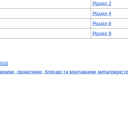
Розділ 2
Розділ 4
Розділ 6
Розділ 9
2010
рники, прокатники, бляхарі та монтажники металоконстр