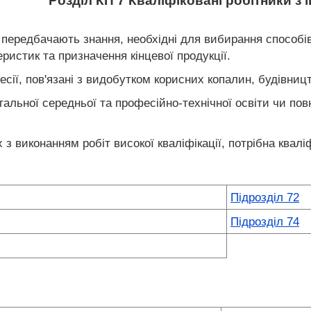
Розділ КП 7 Кваліфіковані робітники з
 передбачають знання, необхідні для вибирання способів
еристик та призначення кінцевої продукції.
сії, пов'язані з видобутком корисних копалин, будівницт
гальної середньої та професійно-технічної освіти чи повн
 з виконанням робіт високої кваліфікації, потрібна квал
Підрозділ 72
Підрозділ 74