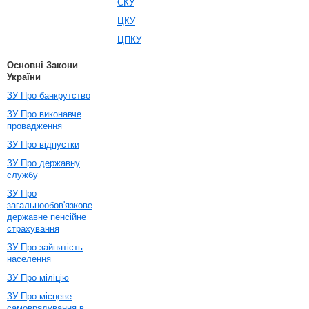
СКУ
ЦКУ
ЦПКУ
Основні Закони
України
ЗУ Про банкрутство
ЗУ Про виконавче
провадження
ЗУ Про відпустки
ЗУ Про державну
службу
ЗУ Про
загальнообов'язкове
державне пенсійне
страхування
ЗУ Про зайнятість
населення
ЗУ Про міліцію
ЗУ Про місцеве
самоврядування в