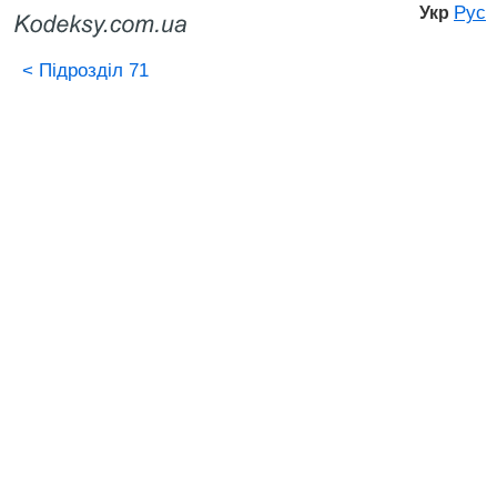
Рус
Укр
<
Підрозділ 71