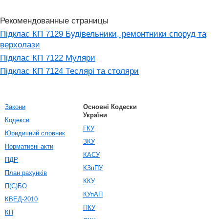
Рекомендованные страницы
Підклас КП 7129 Будівельники, ремонтники споруд та
верхолази
Підклас КП 7122 Муляри
Підклас КП 7124 Теслярі та столяри
Закони
Основні Кодески
України
Кодекси
ГКУ
Юридичний словник
ЗКУ
Нормативні акти
КАСУ
ПДР
КЗпПУ
План рахунків
ККУ
П(С)БО
КУпАП
КВЕД-2010
ПКУ
КП