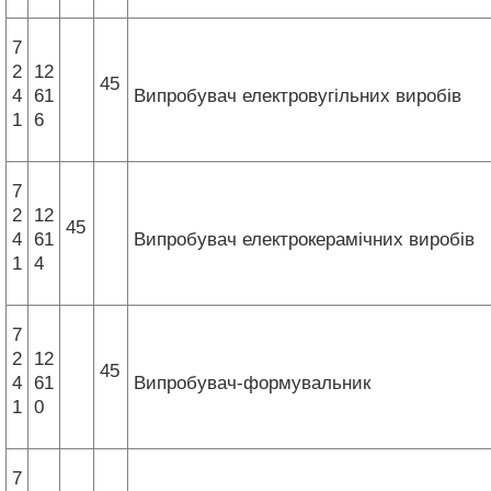
7
2
12
45
4
61
Випробувач електровугільних виробів
1
6
7
2
12
45
4
61
Випробувач електрокерамічних виробів
1
4
7
2
12
45
4
61
Випробувач-формувальник
1
0
7