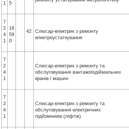
1
5
7
2
18
42
Слюсар-електрик з ремонту
4
59
електроустаткування
1
0
7
2
Слюсар-електрик з ремонту та
4
обслуговування вантажопідіймальних
1
кранів і машин
7
2
Слюсар-електрик з ремонту та
4
обслуговування електричних
1
підйомників (ліфтів)