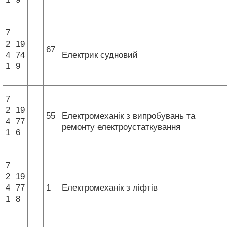
7
2
19
67
4
74
Електрик судновий
1
9
7
2
19
55
Електромеханік з випробувань та
4
77
ремонту електроустаткування
1
6
7
2
19
4
77
1
Електромеханік з ліфтів
1
8