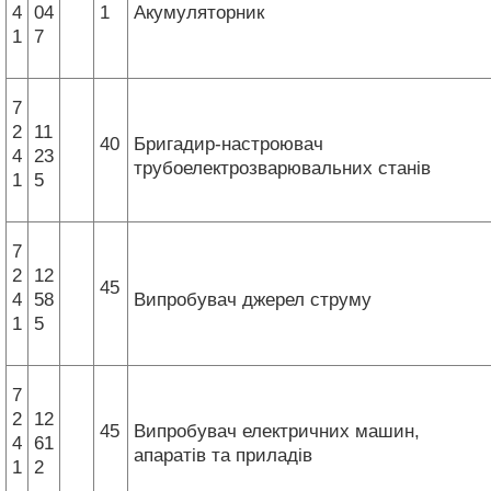
4
04
1
Акумуляторник
1
7
7
2
11
40
Бригадир-настроювач
4
23
трубоелектрозварювальних станів
1
5
7
2
12
45
4
58
Випробувач джерел струму
1
5
7
2
12
45
Випробувач електричних машин,
4
61
апаратів та приладів
1
2