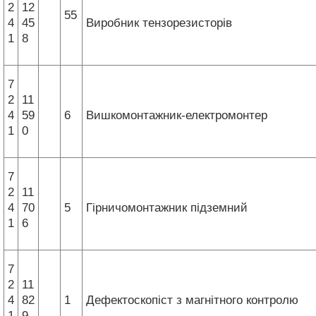
2
12
55
4
45
Виробник тензорезисторів
1
8
7
2
11
4
59
6
Вишкомонтажник-електромонтер
1
0
7
2
11
4
70
5
Гірничомонтажник підземний
1
6
7
2
11
4
82
1
Дефектоскопіст з магнітного контролю
1
9