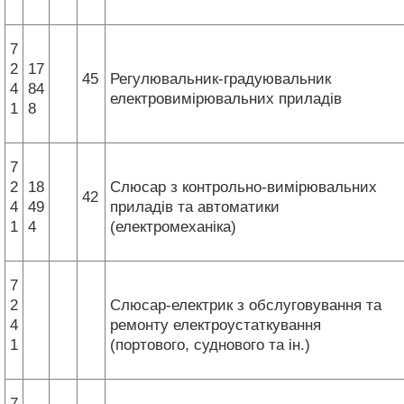
7
2
17
45
Регулювальник-градуювальник
4
84
електровимірювальних приладів
1
8
7
2
18
Слюсар з контрольно-вимірювальних
42
4
49
приладів та автоматики
1
4
(електромеханіка)
7
2
Слюсар-електрик з обслуговування та
4
ремонту електроустаткування
1
(портового, суднового та ін.)
7