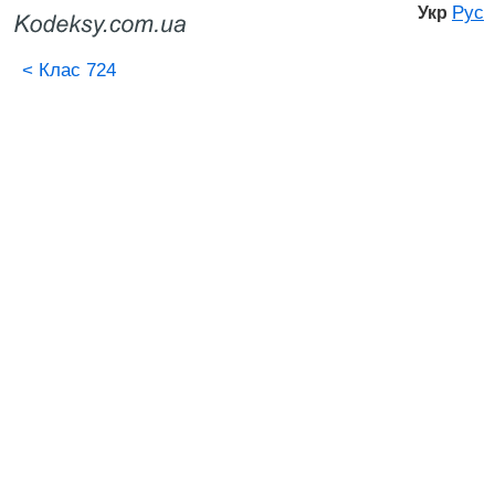
Рус
Укр
<
Клас 724