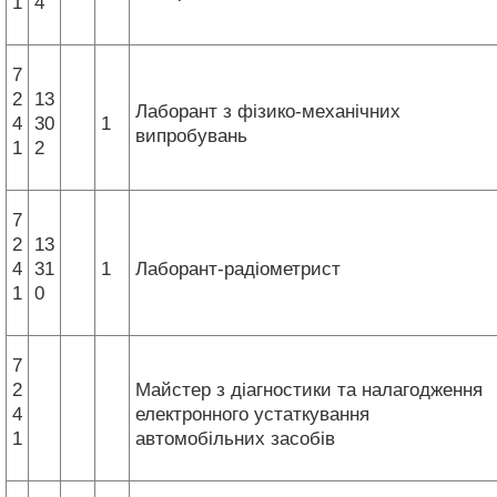
1
4
7
2
13
Лаборант з фізико-механічних
4
30
1
випробувань
1
2
7
2
13
4
31
1
Лаборант-радіометрист
1
0
7
2
Майстер з діагностики та налагодження
4
електронного устаткування
1
автомобільних засобів