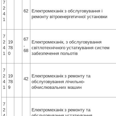
7
2
62
Електромеханік з обслуговування і
4
ремонту вітроенергетичної установки
1
7
67
2
19
Електромеханік, з обслуговування
,
4
78
світлотехнічного устаткування систем
68
1
0
забезпечення польотів
7
2
19
Електромеханік з ремонту та
42
4
78
обслуговування лічильно-
1
9
обчислювальних машин
7
2
Електромеханік з ремонту та
4
обслуговування устаткування