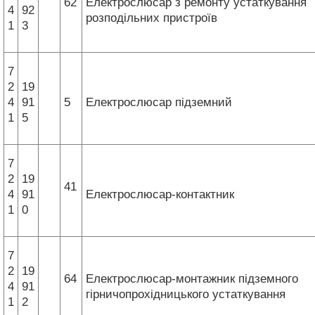
62
Електрослюсар з ремонту устаткування
4
92
розподільних пристроїв
1
3
7
2
19
4
91
5
Електрослюсар підземний
1
5
7
2
19
41
4
91
Електрослюсар-контактник
1
0
7
2
19
64
Електрослюсар-монтажник підземного
4
91
гірничопрохідницького устаткування
1
2