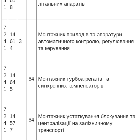
4
65
літальних апаратів
1
8
7
2
14
Монтажник приладів та апаратури
4
61
3
автоматичного контролю, регулювання
1
4
та керування
7
2
14
64
Монтажник турбоагрегатів та
4
64
синхронних компенсаторів
1
5
7
2
14
Монтажник устаткування блокування та
64
4
57
централізації на залізничному
1
7
транспорті