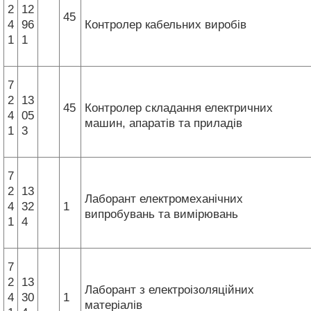
2
12
45
4
96
Контролер кабельних виробів
1
1
7
2
13
45
Контролер складання електричних
4
05
машин, апаратів та приладів
1
3
7
2
13
Лаборант електромеханічних
4
32
1
випробувань та вимірювань
1
4
7
2
13
Лаборант з електроізоляційних
4
30
1
матеріалів