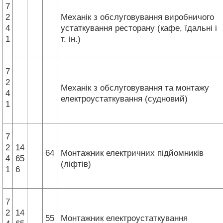
7
2
Механік з обслуговування виробничого
4
устаткування ресторану (кафе, їдальні і
1
т. ін.)
7
2
Механік з обслуговування та монтажу
4
електроустаткування (судновий)
1
7
2
14
64
Монтажник електричних підйомників
4
65
(ліфтів)
1
6
7
2
14
55
Монтажник електроустаткування