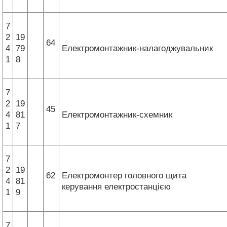
7
2
19
64
4
79
Електромонтажник-налагоджувальник
1
8
7
2
19
45
4
81
Електромонтажник-схемник
1
7
7
2
19
62
Електромонтер головного щита
4
81
керування електростанцією
1
9
7