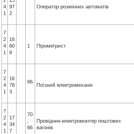
2
15
4
97
Оператор розмінних автоматів
1
2
7
2
16
4
60
1
Пірометрист
1
8
7
2
16
66
4
78
Поїзний електромеханік
1
3
7
70
2
17
,
Провідник-електромонтер поштових
4
34
66
вагонів
1
7