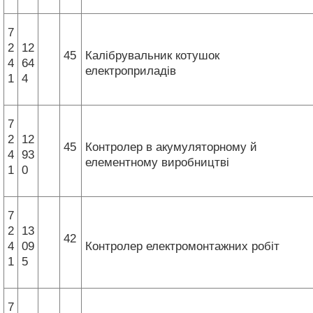
7
2
12
45
Калібрувальник котушок
4
64
електроприладів
1
4
7
2
12
45
Контролер в акумуляторному й
4
93
елементному виробництві
1
0
7
2
13
42
4
09
Контролер електромонтажних робіт
1
5
7