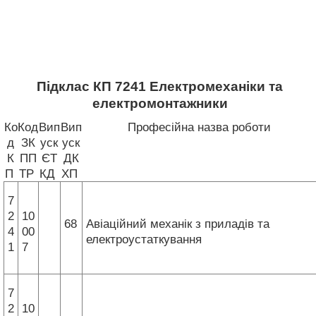
Підклас КП 7241 Електромеханіки та
електромонтажники
Ко
Код
Вип
Вип
Професійна назва роботи
д
ЗК
уск
уск
К
ПП
ЄТ
ДК
П
ТР
КД
ХП
7
2
10
68
Авіаційний механік з приладів та
4
00
електроустаткування
1
7
7
2
10