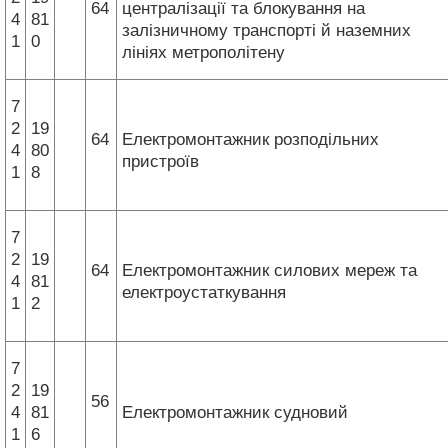
64
централізації та блокування на
4
81
залізничному транспорті й наземних
1
0
лініях метрополітену
7
2
19
64
Електромонтажник розподільних
4
80
пристроїв
1
8
7
2
19
64
Електромонтажник силових мереж та
4
81
електроустаткування
1
2
7
2
19
56
4
81
Електромонтажник судновий
1
6