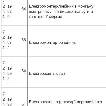
7
2
19
Електромонтер-лінійник з монтажу
64
4
82
повітряних ліній високої напруги й
1
9
контактної мережі
7
2
19
66
4
87
Електромонтер-релейник
1
4
7
2
19
84
4
89
Електроосвітлювач
1
2
7
2
19
Електрослюсар (слюсар) черговий та з
4
93
5