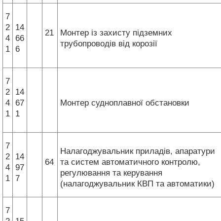
7
2
14
21
Монтер із захисту підземних
4
66
трубопроводів від корозії
1
6
7
2
14
4
67
Монтер судноплавної обстановки
1
1
7
Налагоджувальник приладів, апаратури
2
14
64
та систем автоматичного контролю,
4
97
регулювання та керування
1
7
(налагоджувальник КВП та автоматики)
7