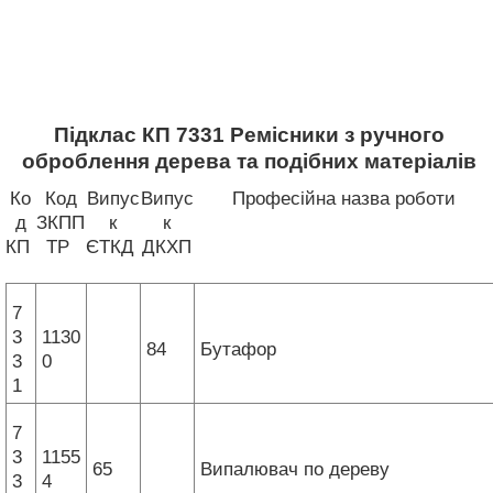
Підклас КП 7331 Ремісники з ручного
оброблення дерева та подібних матеріалів
Ко
Код
Випус
Випус
Професійна назва роботи
д
ЗКПП
к
к
КП
ТР
ЄТКД
ДКХП
7
3
1130
84
Бутафор
3
0
1
7
3
1155
65
Випалювач по дереву
3
4