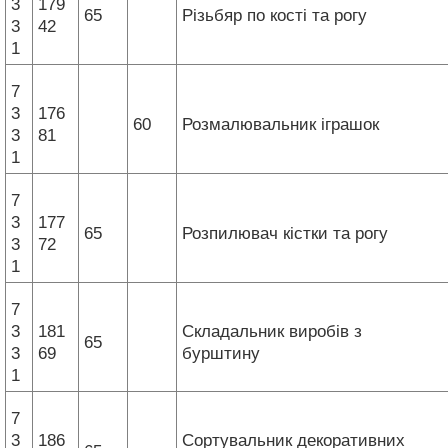
3
179
65
Різьбяр по кості та рогу
3
42
1
7
3
176
60
Розмалювальник іграшок
3
81
1
7
3
177
65
Розпилювач кістки та рогу
3
72
1
7
3
181
Складальник виробів з
65
3
69
бурштину
1
7
3
186
Сортувальник декоративних