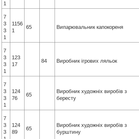
1
7
3
1156
65
Випарювальник капокореня
3
1
1
7
3
123
84
Виробник ігрових ляльок
3
17
1
7
3
124
Виробник художніх виробів з
65
3
76
бересту
1
7
3
124
Виробник художніх виробів з
65
3
89
бурштину
1