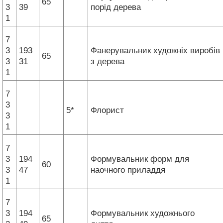
65
3
39
порід дерева
1
7
3
193
Фанерувальник художніх виробів
65
3
31
з дерева
1
7
3
5*
Флорист
3
1
7
3
194
Формувальник форм для
60
3
47
наочного приладдя
1
7
3
194
Формувальник художнього
65