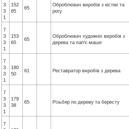
3
152
Оброблювач виробів з кістки та
65
3
85
рогу
1
7
3
153
Оброблювач художніх виробів з
65
3
65
дерева та пап'є-маше
1
7
3
180
61
Реставратор виробів з дерева
3
50
1
7
3
179
65
Різьбяр по дереву та бересту
3
38
1
7