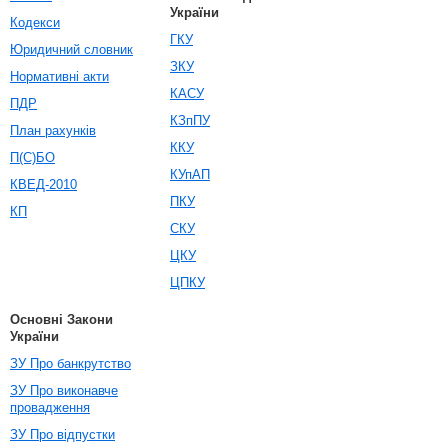
України
Кодекси
ГКУ
Юридичний словник
ЗКУ
Нормативні акти
КАСУ
ПДР
КЗпПУ
План рахунків
ККУ
П(С)БО
КУпАП
КВЕД-2010
ПКУ
КП
СКУ
ЦКУ
ЦПКУ
Основні Закони
України
ЗУ Про банкрутство
ЗУ Про виконавче
провадження
ЗУ Про відпустки