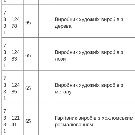
7
3
124
Виробник художніх виробів з
65
3
78
дерева
1
7
3
124
Виробник художніх виробів з
65
3
83
лози
1
7
3
124
Виробник художніх виробів з
65
3
85
металу
1
7
3
121
Гартівник виробів з хохломським
65
3
41
розмалюванням
1