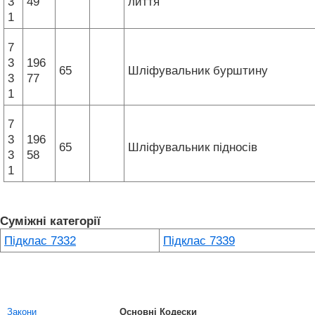
3
49
лиття
1
7
3
196
65
Шліфувальник бурштину
3
77
1
7
3
196
65
Шліфувальник підносів
3
58
1
Суміжні категорії
Підклас 7332
Підклас 7339
Закони
Основні Кодески