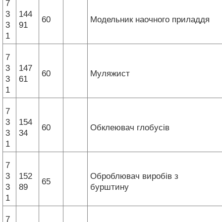
7
3
144
60
Модельник наочного приладдя
3
91
1
7
3
147
60
Муляжист
3
61
1
7
3
154
60
Обклеювач глобусів
3
34
1
7
3
152
Оброблювач виробів з
65
3
89
бурштину
1
7