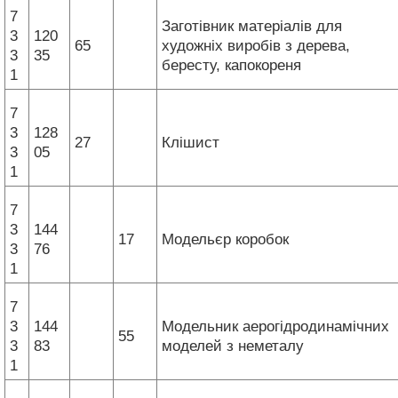
7
Заготівник матеріалів для
3
120
65
художніх виробів з дерева,
3
35
бересту, капокореня
1
7
3
128
27
Клішист
3
05
1
7
3
144
17
Модельєр коробок
3
76
1
7
3
144
Модельник аерогідродинамічних
55
3
83
моделей з неметалу
1