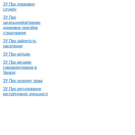
ЗУ Про державну
службу
ЗУ Про
загальнообов'язкове
державне пенсійне
страхування
ЗУ Про зайнятість
населення
ЗУ Про міліцію
ЗУ Про місцеве
самоврядування в
Україні
ЗУ Про охорону праці
ЗУ Про регулювання
містобудівної діяльності