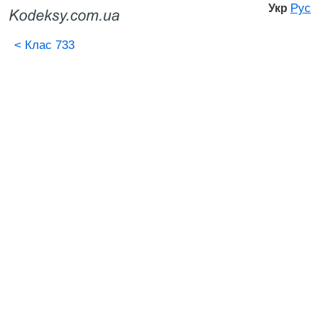
Рус
Укр
<
Клас 733