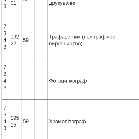
01
друкування
3
7
3
192
Трафаретник (поліграфічне
4
59
22
виробництво)
3
7
3
4
Фотоцинкограф
3
7
3
195
4
59
Хромолітограф
15
3