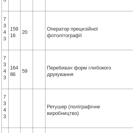
7
3
159
Оператор прецизійної
4
20
16
фотолітографії
3
7
3
164
Перебивач форм глибокого
4
59
86
друкування
3
7
3
Ретушер (поліграфічне
4
виробництво)
3