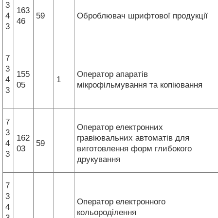
3
163
4
59
Оброблювач шрифтової продукції
46
3
7
3
155
Оператор апаратів
4
1
05
мікрофільмування та копіювання
3
7
Оператор електронних
3
162
гравіювальних автоматів для
4
59
03
виготовлення форм глибокого
3
друкування
7
3
Оператор електронного
4
кольороділення
3