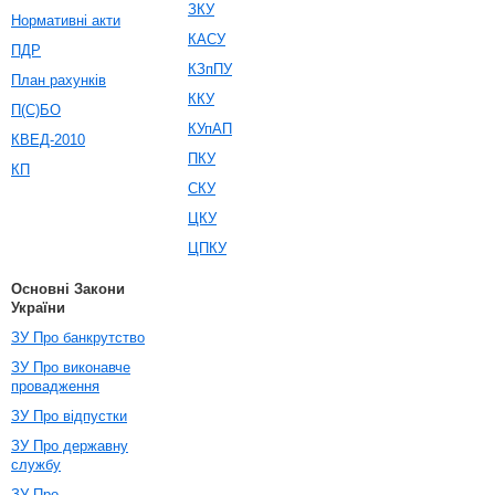
ЗКУ
Нормативні акти
КАСУ
ПДР
КЗпПУ
План рахунків
ККУ
П(С)БО
КУпАП
КВЕД-2010
ПКУ
КП
СКУ
ЦКУ
ЦПКУ
Основні Закони
України
ЗУ Про банкрутство
ЗУ Про виконавче
провадження
ЗУ Про відпустки
ЗУ Про державну
службу
ЗУ Про