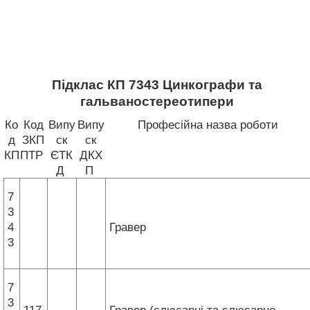
Підклас КП 7343 Цинкографи та
гальваностереотипери
Ко
Код
Випу
Випу
Професійна назва роботи
д
ЗКП
ск
ск
КП
ПТР
ЄТК
ДКХ
Д
П
7
3
4
Гравер
3
7
3