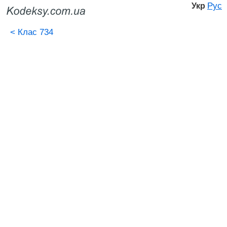
Рус
Укр
<
Клас 734