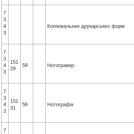
7
3
4
Копіювальник друкарських форм
3
7
3
151
4
59
Нотогравер
29
3
7
3
151
4
59
Нотографік
31
3
7