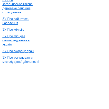
загальнообов'язкове
державне пенсійне
страхування
ЗУ Про зайнятість
населення
ЗУ Про міліцію
ЗУ Про місцеве
самоврядування в
Україні
ЗУ Про охорону праці
ЗУ Про регулювання
містобудівної діяльності