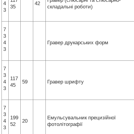
117
Гравер (слюсарні та слюсарно-
4
42
35
складальні роботи)
3
7
3
4
Гравер друкарських форм
3
7
3
117
4
59
Гравер шрифту
45
3
7
3
199
Емульсувальник прецизійної
4
20
52
фотолітографії
3