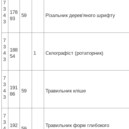
7
3
178
4
59
Різальник дерев'яного шрифту
93
3
7
3
188
4
1
Склографіст (ротаторник)
54
3
7
3
191
4
59
Травильник кліше
86
3
7
3
192
Травильник форм глибокого
4
59