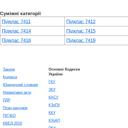
Суміжні категорії
Підклас 7411
Підклас 7412
Підклас 7414
Підклас 7415
Підклас 7416
Підклас 7419
Закони
Основні Кодески
України
Кодекси
ГКУ
Юридичний словник
ЗКУ
Нормативні акти
КАСУ
ПДР
КЗпПУ
План рахунків
ККУ
П(С)БО
КУпАП
КВЕД-2010