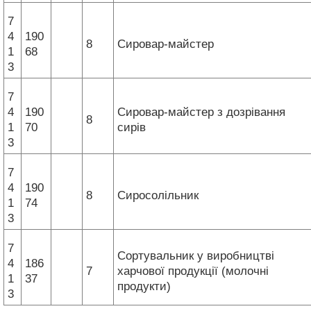
7
4
190
8
Сировар-майстер
1
68
3
7
4
190
Сировар-майстер з дозрівання
8
1
70
сирів
3
7
4
190
8
Сиросолільник
1
74
3
7
Сортувальник у виробництві
4
186
7
харчової продукції (молочні
1
37
продукти)
3