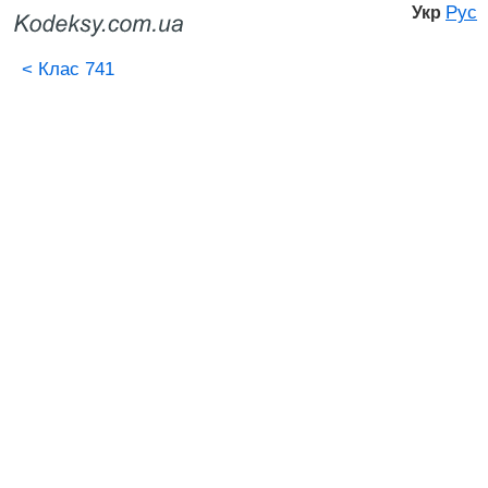
Рус
Укр
<
Клас 741