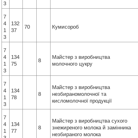
3
7
4
132
70
Кумисороб
1
37
3
7
4
134
Майстер з виробництва
8
1
75
молочного цукру
3
7
Майстер з виробництва
4
134
8
незбираномолочної та
1
78
кисломолочної продукції
3
7
Майстер з виробництва сухого
4
134
8
знежиреного молока й замінника
1
77
незбираного молока
3