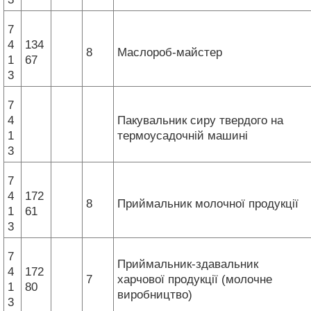
7
4
134
8
Маслороб-майстер
1
67
3
7
4
Пакувальник сиру твердого на
1
термоусадочній машині
3
7
4
172
8
Приймальник молочної продукції
1
61
3
7
Приймальник-здавальник
4
172
7
харчової продукції (молочне
1
80
виробництво)
3