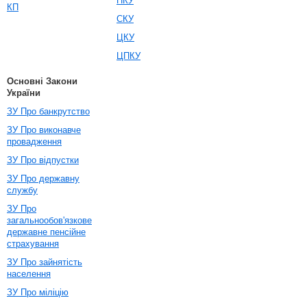
ПКУ
КП
СКУ
ЦКУ
ЦПКУ
Основні Закони
України
ЗУ Про банкрутство
ЗУ Про виконавче
провадження
ЗУ Про відпустки
ЗУ Про державну
службу
ЗУ Про
загальнообов'язкове
державне пенсійне
страхування
ЗУ Про зайнятість
населення
ЗУ Про міліцію