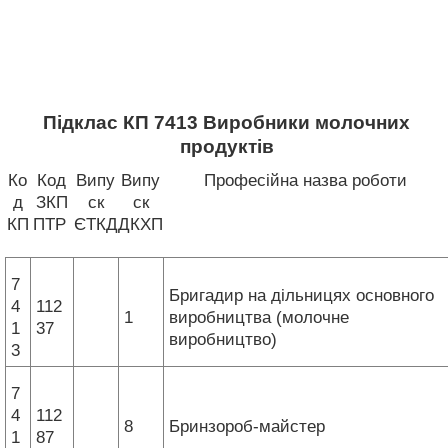
Підклас КП 7413 Виробники молочних
продуктів
Ко
Код
Випу
Випу
Професійна назва роботи
д
ЗКП
ск
ск
КП
ПТР
ЄТКД
ДКХП
7
Бригадир на дільницях основного
4
112
1
виробництва (молочне
1
37
виробництво)
3
7
4
112
8
Бринзороб-майстер
1
87