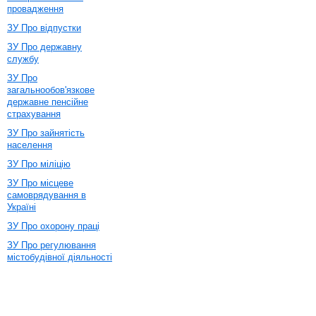
провадження
ЗУ Про відпустки
ЗУ Про державну
службу
ЗУ Про
загальнообов'язкове
державне пенсійне
страхування
ЗУ Про зайнятість
населення
ЗУ Про міліцію
ЗУ Про місцеве
самоврядування в
Україні
ЗУ Про охорону праці
ЗУ Про регулювання
містобудівної діяльності