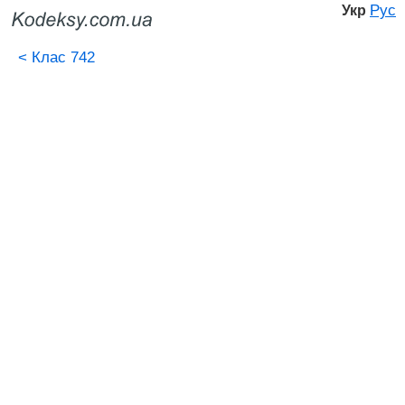
Рус
Укр
<
Клас 742