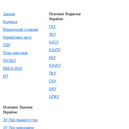
Закони
Основні Кодески
України
Кодекси
ГКУ
Юридичний словник
ЗКУ
Нормативні акти
КАСУ
ПДР
КЗпПУ
План рахунків
ККУ
П(С)БО
КУпАП
КВЕД-2010
ПКУ
КП
СКУ
ЦКУ
ЦПКУ
Основні Закони
України
ЗУ Про банкрутство
ЗУ Про виконавче