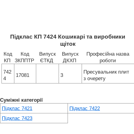
Підклас КП 7424 Кошикарі та виробники
щіток
Код
Код
Випуск
Випуск
Професійна назва
КП
ЗКППТР
ЄТКД
ДКХП
роботи
742
Пресувальник плит
17081
3
4
з очерету
Суміжні категорії
Підклас 7421
Підклас 7422
Підклас 7423