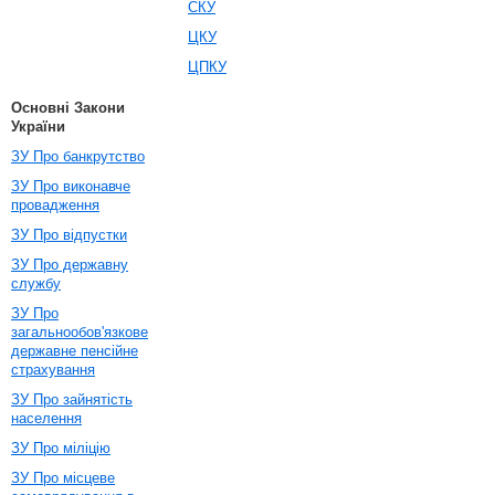
СКУ
ЦКУ
ЦПКУ
Основні Закони
України
ЗУ Про банкрутство
ЗУ Про виконавче
провадження
ЗУ Про відпустки
ЗУ Про державну
службу
ЗУ Про
загальнообов'язкове
державне пенсійне
страхування
ЗУ Про зайнятість
населення
ЗУ Про міліцію
ЗУ Про місцеве