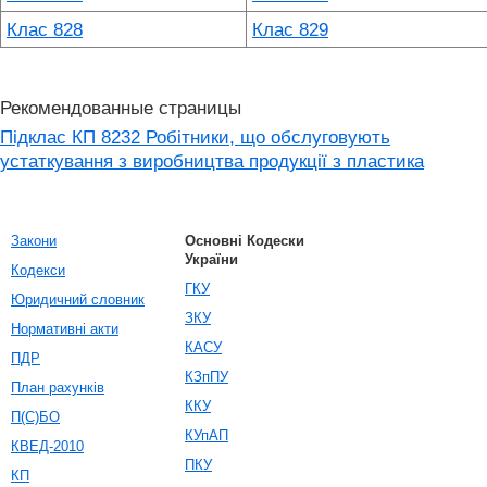
Клас 828
Клас 829
Рекомендованные страницы
Підклас КП 8232 Робітники, що обслуговують
устаткування з виробництва продукції з пластика
Закони
Основні Кодески
України
Кодекси
ГКУ
Юридичний словник
ЗКУ
Нормативні акти
КАСУ
ПДР
КЗпПУ
План рахунків
ККУ
П(С)БО
КУпАП
КВЕД-2010
ПКУ
КП