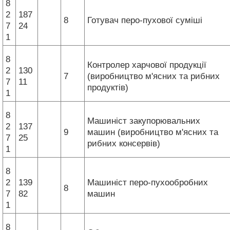
8
2
187
8
Готувач перо-пухової суміші
7
24
1
8
Контролер харчової продукції
2
130
7
(виробництво м'ясних та рибних
7
11
продуктів)
1
8
Машиніст закупорювальних
2
137
9
машин (виробництво м'ясних та
7
25
рибних консервів)
1
8
2
139
Машиніст перо-пухообробних
8
7
82
машин
1
8