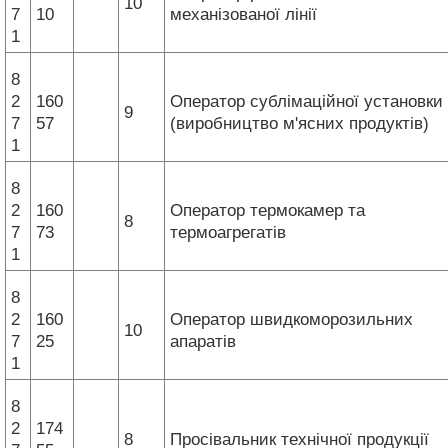
10
7
10
механізованої лінії
1
8
2
160
Оператор сублімаційної установки
9
7
57
(виробництво м'ясних продуктів)
1
8
2
160
Оператор термокамер та
8
7
73
термоагрегатів
1
8
2
160
Оператор швидкоморозильних
10
7
25
апаратів
1
8
2
174
8
Просівальник технічної продукції