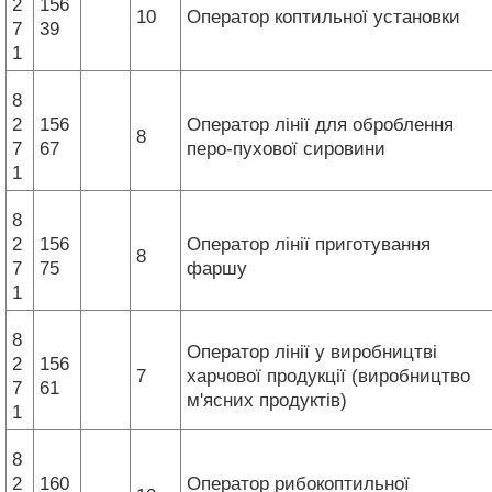
2
156
10
Оператор коптильної установки
7
39
1
8
2
156
Оператор лінії для оброблення
8
7
67
перо-пухової сировини
1
8
2
156
Оператор лінії приготування
8
7
75
фаршу
1
8
Оператор лінії у виробництві
2
156
7
харчової продукції (виробництво
7
61
м'ясних продуктів)
1
8
2
160
Оператор рибокоптильної