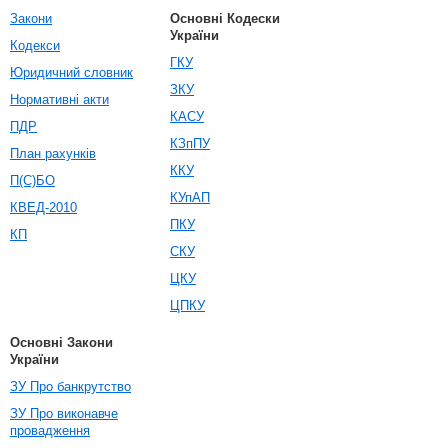
Закони
Основні Кодески
України
Кодекси
ГКУ
Юридичний словник
ЗКУ
Нормативні акти
КАСУ
ПДР
КЗпПУ
План рахунків
ККУ
П(С)БО
КУпАП
КВЕД-2010
ПКУ
КП
СКУ
ЦКУ
ЦПКУ
Основні Закони
України
ЗУ Про банкрутство
ЗУ Про виконавче
провадження