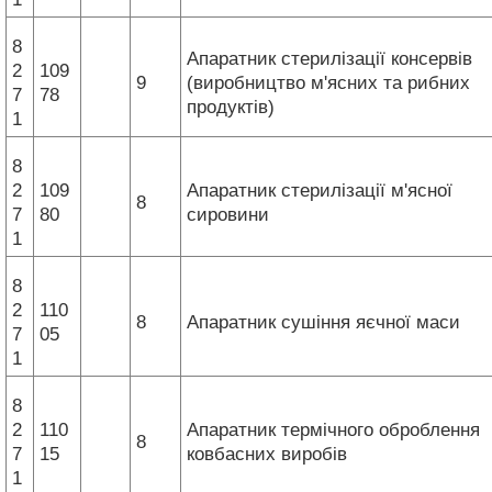
8
Апаратник стерилізації консервів
2
109
9
(виробництво м'ясних та рибних
7
78
продуктів)
1
8
2
109
Апаратник стерилізації м'ясної
8
7
80
сировини
1
8
2
110
8
Апаратник сушіння яєчної маси
7
05
1
8
2
110
Апаратник термічного оброблення
8
7
15
ковбасних виробів
1