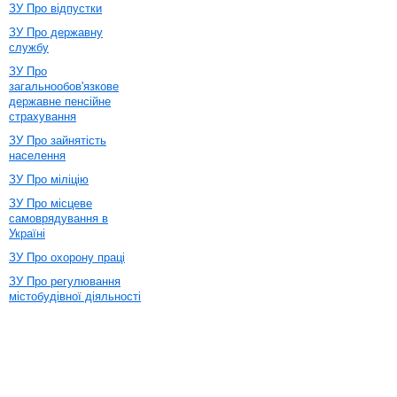
ЗУ Про відпустки
ЗУ Про державну
службу
ЗУ Про
загальнообов'язкове
державне пенсійне
страхування
ЗУ Про зайнятість
населення
ЗУ Про міліцію
ЗУ Про місцеве
самоврядування в
Україні
ЗУ Про охорону праці
ЗУ Про регулювання
містобудівної діяльності