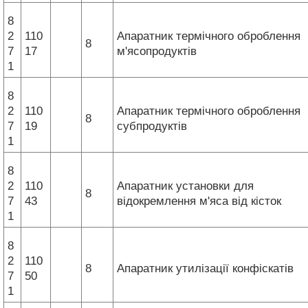
8
2
110
Апаратник термічного оброблення
8
7
17
м'ясопродуктів
1
8
2
110
Апаратник термічного оброблення
8
7
19
субпродуктів
1
8
2
110
Апаратник установки для
8
7
43
відокремлення м'яса від кісток
1
8
2
110
8
Апаратник утилізації конфіскатів
7
50
1