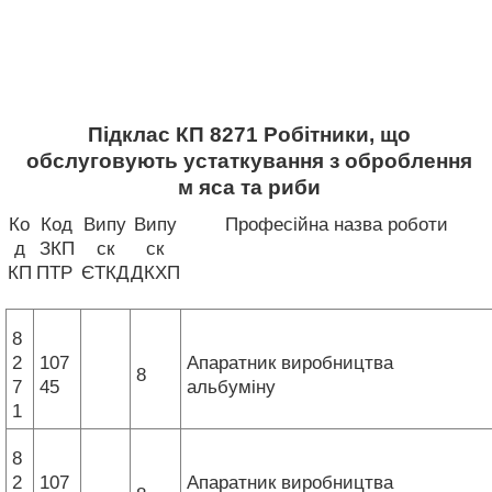
Підклас КП 8271 Робітники, що
обслуговують устаткування з оброблення
м яса та риби
Ко
Код
Випу
Випу
Професійна назва роботи
д
ЗКП
ск
ск
КП
ПТР
ЄТКД
ДКХП
8
2
107
Апаратник виробництва
8
7
45
альбуміну
1
8
2
107
Апаратник виробництва