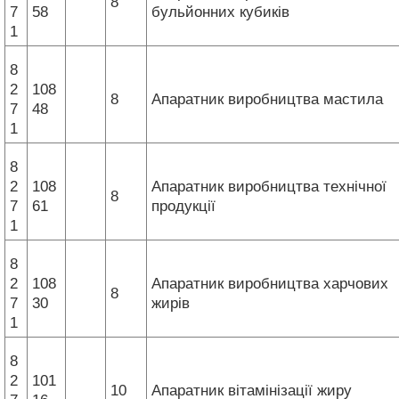
8
7
58
бульйонних кубиків
1
8
2
108
8
Апаратник виробництва мастила
7
48
1
8
2
108
Апаратник виробництва технічної
8
7
61
продукції
1
8
2
108
Апаратник виробництва харчових
8
7
30
жирів
1
8
2
101
10
Апаратник вітамінізації жиру