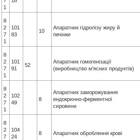
7
16
1
8
2
101
Апаратник гідролізу жиру й
10
7
83
печінки
1
8
2
101
Апаратник гомогенізації
52
7
91
(виробництво м'ясних продуктів)
1
8
Апаратник заморожування
2
102
8
ендокринно-ферментної
7
49
сировини
1
8
2
104
8
Апаратник оброблення крові
7
24