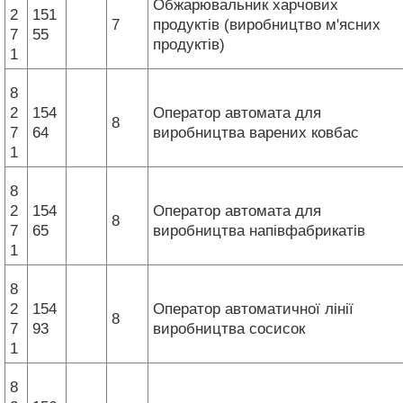
Обжарювальник харчових
2
151
7
продуктів (виробництво м'ясних
7
55
продуктів)
1
8
2
154
Оператор автомата для
8
7
64
виробництва варених ковбас
1
8
2
154
Оператор автомата для
8
7
65
виробництва напівфабрикатів
1
8
2
154
Оператор автоматичної лінії
8
7
93
виробництва сосисок
1
8