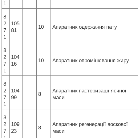
1
8
2
105
10
Апаратник одержання пату
7
81
1
8
2
104
10
Апаратник опромінювання жиру
7
16
1
8
2
104
Апаратник пастеризації яєчної
8
7
99
маси
1
8
2
109
Апаратник регенерації воскової
8
7
23
маси
1