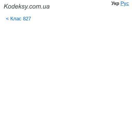
Рус
Укр
<
Клас 827