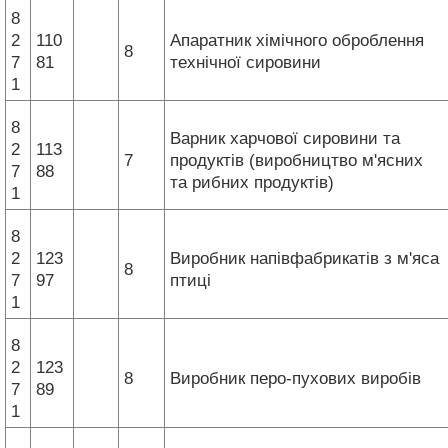
8
2
110
Апаратник хімічного оброблення
8
7
81
технічної сировини
1
8
Варник харчової сировини та
2
113
7
продуктів (виробництво м'ясних
7
88
та рибних продуктів)
1
8
2
123
Виробник напівфабрикатів з м'яса
8
7
97
птиці
1
8
2
123
8
Виробник перо-пухових виробів
7
89
1