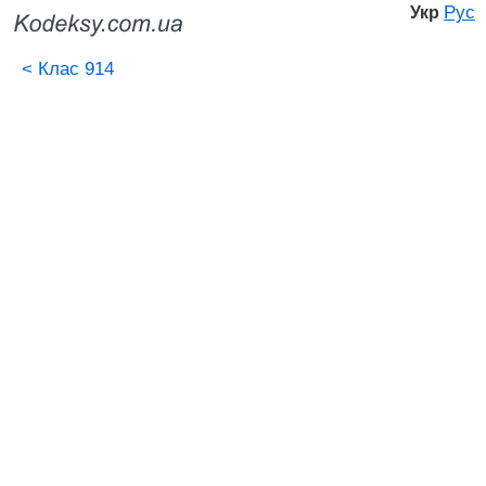
Рус
Укр
<
Клас 914