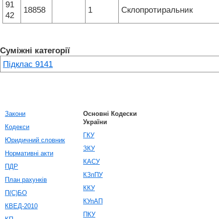
91
18858
1
Склопротиральник
42
Суміжні категорії
Підклас 9141
Закони
Основні Кодески
України
Кодекси
ГКУ
Юридичний словник
ЗКУ
Нормативні акти
КАСУ
ПДР
КЗпПУ
План рахунків
ККУ
П(С)БО
КУпАП
КВЕД-2010
ПКУ