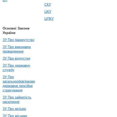
КП
СКУ
ЦКУ
ЦПКУ
Основні Закони
України
ЗУ Про банкрутство
ЗУ Про виконавче
провадження
ЗУ Про відпустки
ЗУ Про державну
службу
ЗУ Про
загальнообов'язкове
державне пенсійне
страхування
ЗУ Про зайнятість
населення
ЗУ Про міліцію
ЗУ Про місцеве