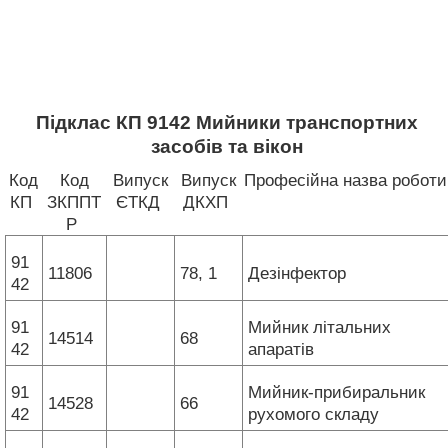
Підклас КП 9142 Мийники транспортних
засобів та вікон
Код
Код
Випуск
Випуск
Професійна назва роботи
КП
ЗКППТ
ЄТКД
ДКХП
Р
91
11806
78, 1
Дезінфектор
42
91
Мийник літальних
14514
68
42
апаратів
91
Мийник-прибиральник
14528
66
42
рухомого складу