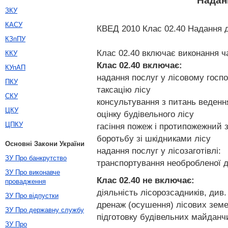
Надан
ЗКУ
КАСУ
КВЕД 2010 Клас 02.40 Надання д
КЗпПУ
Клас 02.40 включає виконання ча
ККУ
Клас 02.40
включає:
КУпАП
надання послуг у лісовому госпо
ПКУ
таксацію лісу
СКУ
консультування з питань веденн
ЦКУ
оцінку будівельного лісу
ЦПКУ
гасіння пожеж і протипожежний з
боротьбу зі шкідниками лісу
Основні Закони України
надання послуг у лісозаготівлі:
ЗУ Про банкрутство
транспортування необробленої д
ЗУ Про виконавче
Клас 02.40
не включає:
провадження
діяльність лісорозсадників, див
ЗУ Про відпустки
дренаж (осушення) лісових земе
ЗУ Про державну службу
підготовку будівельних майданч
ЗУ Про