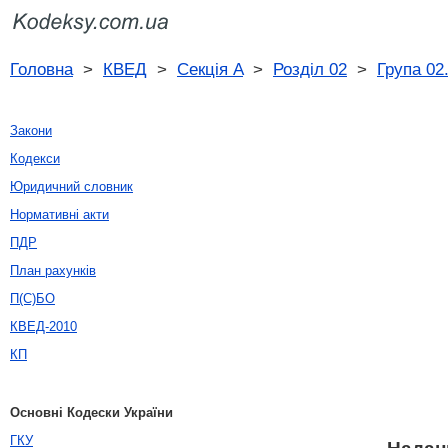
Головна
>
КВЕД
>
Секція A
>
Розділ 02
>
Група 02
Закони
Кодекси
Юридичний словник
Нормативні акти
ПДР
План рахунків
П(С)БО
КВЕД-2010
КП
Основні Кодески України
ГКУ