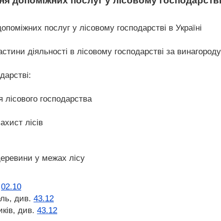
ня допоміжних послуг у лісовому господарств
опоміжних послуг у лісовому господарстві в Україні
стини діяльності в лісовому господарстві за винагороду
дарстві:
я лісового господарства
ахист лісів
еревини у межах лісу
.
02.10
ль, див.
43.12
иків, див.
43.12