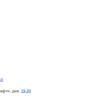
10
нафти, див.
19.20