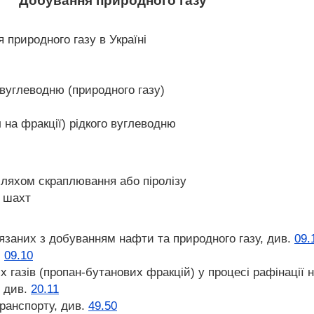
Добування природного газу
 природного газу в Україні
 вуглеводню (природного газу)
 на фракції) рідкого вуглеводню
ляхом скраплювання або піролізу
з шахт
'язаних з добуванням нафти та природного газу, див.
09.
.
09.10
 газів (пропан-бутанових фракцій) у процесі рафінації 
, див.
20.11
ранспорту, див.
49.50