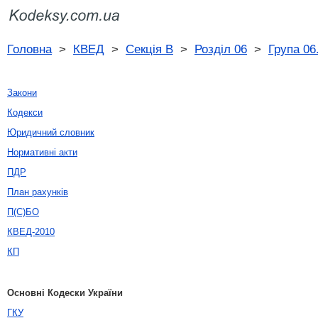
Головна
>
КВЕД
>
Секція B
>
Розділ 06
>
Група 06
Закони
Кодекси
Юридичний словник
Нормативні акти
ПДР
План рахунків
П(С)БО
КВЕД-2010
КП
Основні Кодески України
ГКУ