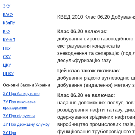
ЗКУ
КАСУ
КВЕД 2010 Клас 06.20 Добування
КЗпПУ
Клас 06.20
включає:
ККУ
добування сирого газоподібного
КУпАП
екстрагування конденсатів
ПКУ
зневоднення та сепарацію (поділ
СКУ
десульфуризацію газу
ЦКУ
Цей клас також включає:
ЦПКУ
добування рідкого вуглеводню ш
добування (видалення) метану 
Основні Закони України
ЗУ Про банкрутство
Клас 06.20
не включає:
надання допоміжних послуг, пов
ЗУ Про виконавче
провадження
розвідування нафти та газу, див
ЗУ Про відпустки
одержування зріджених нафтових
виробництво промислових газів
ЗУ Про державну службу
функціювання трубопровідного т
ЗУ Про