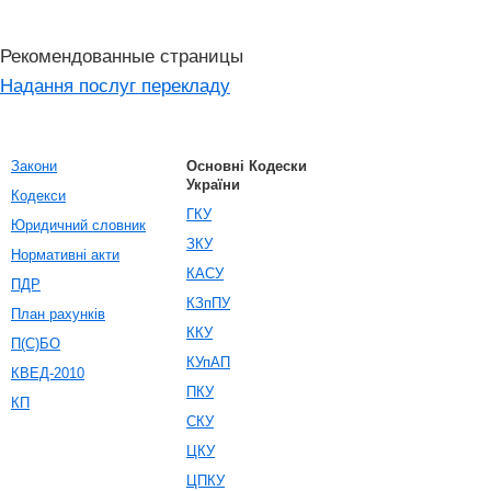
Рекомендованные страницы
Надання послуг перекладу
Закони
Основні Кодески
України
Кодекси
ГКУ
Юридичний словник
ЗКУ
Нормативні акти
КАСУ
ПДР
КЗпПУ
План рахунків
ККУ
П(С)БО
КУпАП
КВЕД-2010
ПКУ
КП
СКУ
ЦКУ
ЦПКУ