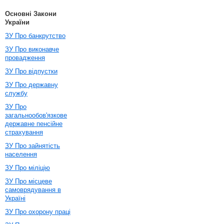
Основні Закони
України
ЗУ Про банкрутство
ЗУ Про виконавче
провадження
ЗУ Про відпустки
ЗУ Про державну
службу
ЗУ Про
загальнообов'язкове
державне пенсійне
страхування
ЗУ Про зайнятість
населення
ЗУ Про міліцію
ЗУ Про місцеве
самоврядування в
Україні
ЗУ Про охорону праці