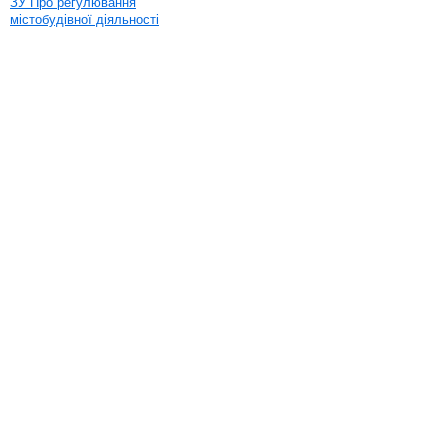
ЗУ Про регулювання
містобудівної діяльності