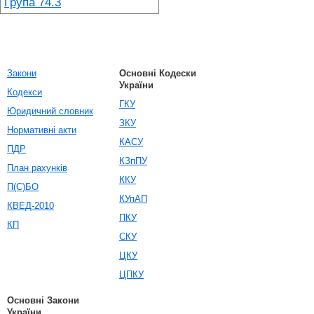
Група 74.3
Закони
Основні Кодески
України
Кодекси
ГКУ
Юридичний словник
ЗКУ
Нормативні акти
КАСУ
ПДР
КЗпПУ
План рахунків
ККУ
П(С)БО
КУпАП
КВЕД-2010
ПКУ
КП
СКУ
ЦКУ
ЦПКУ
Основні Закони
України