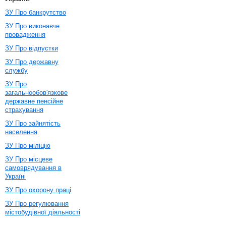
ЗУ Про банкрутство
ЗУ Про виконавче
провадження
ЗУ Про відпустки
ЗУ Про державну
службу
ЗУ Про
загальнообов'язкове
державне пенсійне
страхування
ЗУ Про зайнятість
населення
ЗУ Про міліцію
ЗУ Про місцеве
самоврядування в
Україні
ЗУ Про охорону праці
ЗУ Про регулювання
містобудівної діяльності