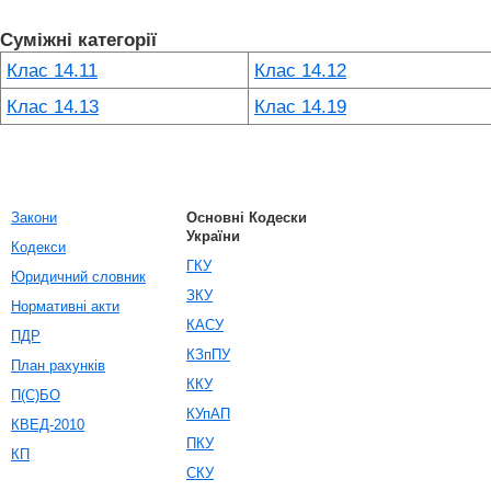
Суміжні категорії
Клас 14.11
Клас 14.12
Клас 14.13
Клас 14.19
Закони
Основні Кодески
України
Кодекси
ГКУ
Юридичний словник
ЗКУ
Нормативні акти
КАСУ
ПДР
КЗпПУ
План рахунків
ККУ
П(С)БО
КУпАП
КВЕД-2010
ПКУ
КП
СКУ