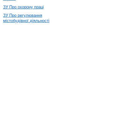
ЗУ Про охорону праці
ЗУ Про регулювання
містобудівної діяльності