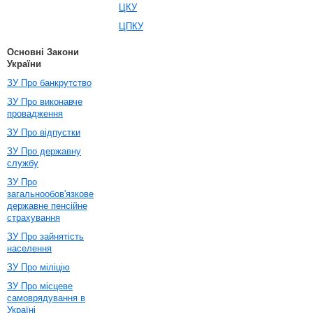
ЦКУ
ЦПКУ
Основні Закони
України
ЗУ Про банкрутство
ЗУ Про виконавче
провадження
ЗУ Про відпустки
ЗУ Про державну
службу
ЗУ Про
загальнообов'язкове
державне пенсійне
страхування
ЗУ Про зайнятість
населення
ЗУ Про міліцію
ЗУ Про місцеве
самоврядування в
Україні