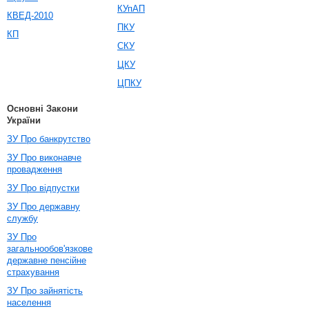
КУпАП
КВЕД-2010
ПКУ
КП
СКУ
ЦКУ
ЦПКУ
Основні Закони
України
ЗУ Про банкрутство
ЗУ Про виконавче
провадження
ЗУ Про відпустки
ЗУ Про державну
службу
ЗУ Про
загальнообов'язкове
державне пенсійне
страхування
ЗУ Про зайнятість
населення