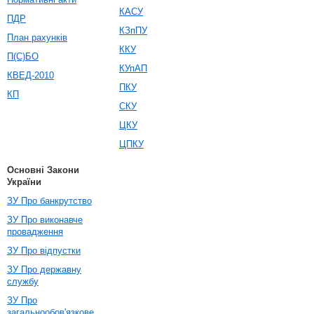
КАСУ
ПДР
КЗпПУ
План рахунків
ККУ
П(С)БО
КУпАП
КВЕД-2010
ПКУ
КП
СКУ
ЦКУ
ЦПКУ
Основні Закони
України
ЗУ Про банкрутство
ЗУ Про виконавче
провадження
ЗУ Про відпустки
ЗУ Про державну
службу
ЗУ Про
загальнообов'язкове