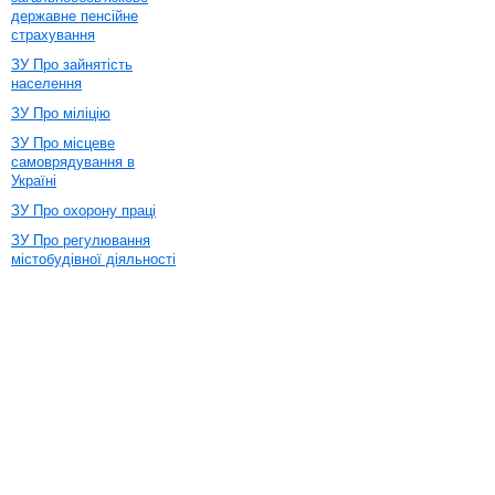
державне пенсійне
страхування
ЗУ Про зайнятість
населення
ЗУ Про міліцію
ЗУ Про місцеве
самоврядування в
Україні
ЗУ Про охорону праці
ЗУ Про регулювання
містобудівної діяльності