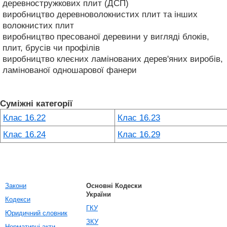
деревностружкових плит (ДСП)
виробництво деревноволокнистих плит та інших
волокнистих плит
виробництво пресованої деревини у вигляді блоків,
плит, брусів чи профілів
виробництво клеєних ламінованих дерев'яних виробів,
ламінованої одношарової фанери
Суміжні категорії
Клас 16.22
Клас 16.23
Клас 16.24
Клас 16.29
Закони
Основні Кодески
України
Кодекси
ГКУ
Юридичний словник
ЗКУ
Нормативні акти