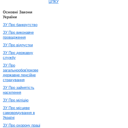
ЦПКУ
Основні Закони
України
ЗУ Про банкрутство
ЗУ Про виконавче
провадження
ЗУ Про відпустки
ЗУ Про державну
службу
ЗУ Про
загальнообов'язкове
державне пенсійне
страхування
ЗУ Про зайнятість
населення
ЗУ Про міліцію
ЗУ Про місцеве
самоврядування в
Україні
ЗУ Про охорону праці