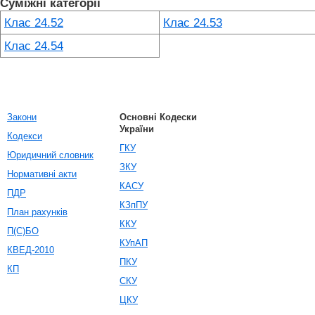
Суміжні категорії
Клас 24.52
Клас 24.53
Клас 24.54
Закони
Основні Кодески
України
Кодекси
ГКУ
Юридичний словник
ЗКУ
Нормативні акти
КАСУ
ПДР
КЗпПУ
План рахунків
ККУ
П(С)БО
КУпАП
КВЕД-2010
ПКУ
КП
СКУ
ЦКУ