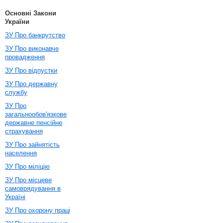
Основні Закони
України
ЗУ Про банкрутство
ЗУ Про виконавче
провадження
ЗУ Про відпустки
ЗУ Про державну
службу
ЗУ Про
загальнообов'язкове
державне пенсійне
страхування
ЗУ Про зайнятість
населення
ЗУ Про міліцію
ЗУ Про місцеве
самоврядування в
Україні
ЗУ Про охорону праці