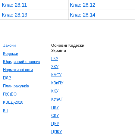
Клас 28.11
Клас 28.12
Клас 28.13
Клас 28.14
Закони
Основні Кодески
України
Кодекси
ГКУ
Юридичний словник
ЗКУ
Нормативні акти
КАСУ
ПДР
КЗпПУ
План рахунків
ККУ
П(С)БО
КУпАП
КВЕД-2010
ПКУ
КП
СКУ
ЦКУ
ЦПКУ