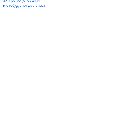
ЗУ Про регулювання
містобудівної діяльності