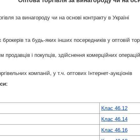
Оптова торгівля за винагороду чи на ос
гівля за винагороду чи на основі контракту в Україні
х брокерів та будь-яких інших посередників у оптовій тор
ям продавців і покупців, здійснення комерційних операцій
ргівельних компаній, у т.ч. оптових Інтернет-аукціонів
си:
Клас 46.12
Клас 46.14
Клас 46.16