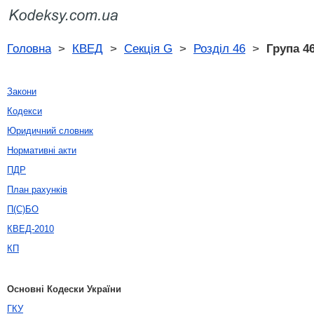
Головна
>
КВЕД
>
Секція G
>
Розділ 46
>
Група 46
Закони
Кодекси
Юридичний словник
Нормативні акти
ПДР
План рахунків
П(С)БО
КВЕД-2010
КП
Основні Кодески України
ГКУ