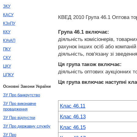
ЗКУ
КАСУ
КВЕД 2010 Група 46.1 Оптова тор
КЗпПУ
Група 46.1
включає:
ККУ
діяльність комісіонерів, товарни
КУпАП
рахунок інших осіб або компаній
ПКУ
діяльність, пов'язану зі зведенн
СКУ
Ця група також включає:
ЦКУ
діяльність оптових аукціонних то
ЦПКУ
Ця група включає наступні кла
Основні Закони України
ЗУ Про банкрутство
ЗУ Про виконавче
Клас 46.11
провадження
Клас 46.13
ЗУ Про відпустки
ЗУ Про державну службу
Клас 46.15
ЗУ Про