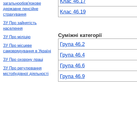
Клас 46.17
загальнообов'язкове
державне пенсійне
Клас 46.19
страхування
ЗУ Про зайнятість
населення
Суміжні категорії
ЗУ Про міліцію
Група 46.2
ЗУ Про місцеве
самоврядування в Україні
Група 46.4
ЗУ Про охорону праці
Група 46.6
ЗУ Про регулювання
містобудівної діяльності
Група 46.9